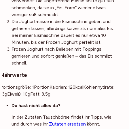
verwendet: Die ungefrorene Masse sollte gut süß
schmecken, da sie in „Eis-Form“ wieder etwas
weniger süß schmeckt.
Die Joghurtmasse in die Eismaschine geben und
gefrieren lassen, allerdings kürzer als normales Eis.
Bei meiner Eismaschine dauert es nur etwa 10
Minuten, bis der Frozen Joghurt perfekt ist.
Frozen Joghurt nach Belieben mit Toppings
garnieren und sofort genießen – das Eis schmilzt
schnell.
Nährwerte
Portionsgröße:
1
Portion
Kalorien:
120
kcal
Kohlenhydrate:
13
g
Eiweiß:
10
g
Fett:
3,5
g
Noch mehr Tipps
Du hast nicht alles da?
In der Zutaten Tauschbörse findet ihr Tipps, wie
und durch was ihr
Zutaten ersetzen
könnt.