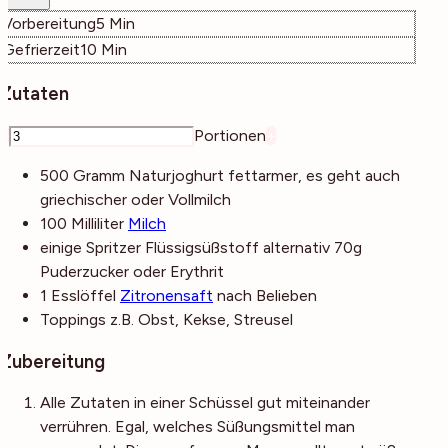
Minuten
Vorbereitung
5
Min
Minuten
Gefrierzeit
10
Min
Zutaten
–
Portionen
+
500
Gramm
Naturjoghurt
fettarmer, es geht auch
griechischer oder Vollmilch
100
Milliliter
Milch
einige
Spritzer
Flüssigsüßstoff
alternativ 70g
Puderzucker oder Erythrit
1
Esslöffel
Zitronensaft
nach Belieben
Toppings
z.B. Obst, Kekse, Streusel
Zubereitung
Alle Zutaten in einer Schüssel gut miteinander
verrühren. Egal, welches Süßungsmittel man