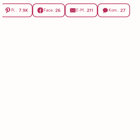
7.9K
26
211
27
Pinterest
Facebook
E-Mail
Kommentare