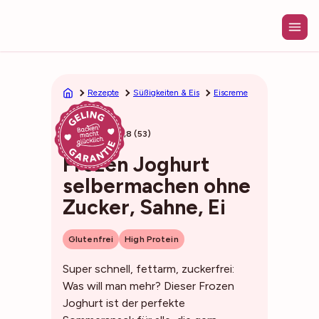
Zum
Inhalt
springen
Rezepte
Süßigkeiten & Eis
Eiscreme
5min
4,8 (53)
Frozen Joghurt
selbermachen ohne
Zucker, Sahne, Ei
Glutenfrei
High Protein
Super schnell, fettarm, zuckerfrei:
Was will man mehr? Dieser Frozen
Joghurt ist der perfekte