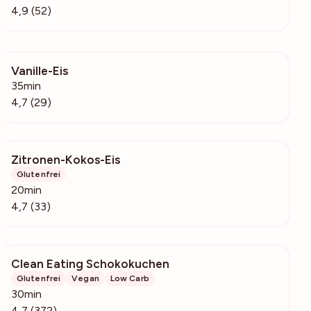
4,9 (52)
Vanille-Eis
479
35min
4,7 (29)
Zitronen-Kokos-Eis
9452
Glutenfrei
20min
4,7 (33)
Clean Eating Schokokuchen
32.3k
Glutenfrei
Vegan
Low Carb
30min
4,7 (372)