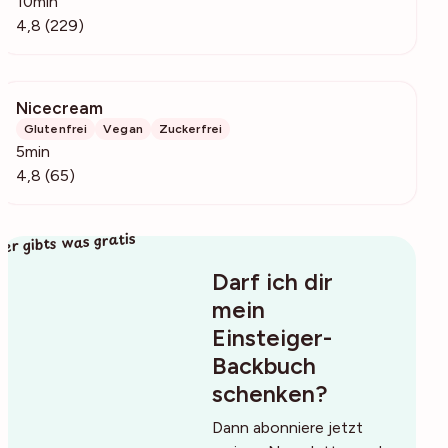
10min
4,8 (229)
Nicecream
3354
Glutenfrei
Vegan
Zuckerfrei
5min
4,8 (65)
ier gibts was gratis
Darf ich dir
mein
Einsteiger-
Backbuch
schenken?
Dann abonniere jetzt