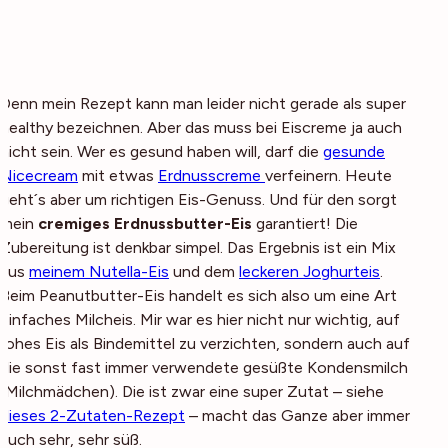
Denn mein Rezept kann man leider nicht gerade als super
healthy bezeichnen. Aber das muss bei Eiscreme ja auch
nicht sein. Wer es gesund haben will, darf die
gesunde
Nicecream
mit etwas
Erdnusscreme
verfeinern. Heute
geht´s aber um
richtigen
Eis-Genuss. Und für den sorgt
mein
cremiges Erdnussbutter-Eis
garantiert! Die
Zubereitung ist denkbar simpel. Das Ergebnis ist ein Mix
aus
meinem Nutella-Eis
und dem
leckeren Joghurteis
.
Beim Peanutbutter-Eis handelt es sich also um eine Art
einfaches Milcheis. Mir war es hier nicht nur wichtig, auf
rohes Eis als Bindemittel zu verzichten, sondern auch auf
die sonst fast immer verwendete gesüßte Kondensmilch
(Milchmädchen). Die ist zwar eine super Zutat – siehe
dieses 2-Zutaten-Rezept
– macht das Ganze aber immer
auch sehr, sehr süß.