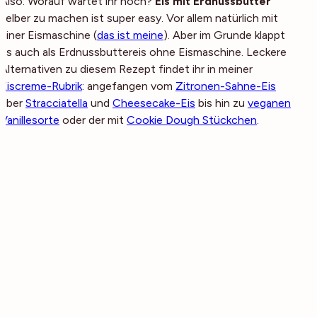
Also: Worauf wartet ihr noch?
Eis mit Erdnussbutter
selber zu machen ist super easy. Vor allem natürlich mit
einer Eismaschine (
das ist meine
). Aber im Grunde klappt
es auch als Erdnussbuttereis ohne Eismaschine. Leckere
Alternativen zu diesem Rezept findet ihr in meiner
Eiscreme-Rubrik
: angefangen vom
Zitronen-Sahne-Eis
über
Stracciatella
und
Cheesecake-Eis
bis hin zu
veganen
Vanillesorte
oder der mit
Cookie Dough Stückchen
.