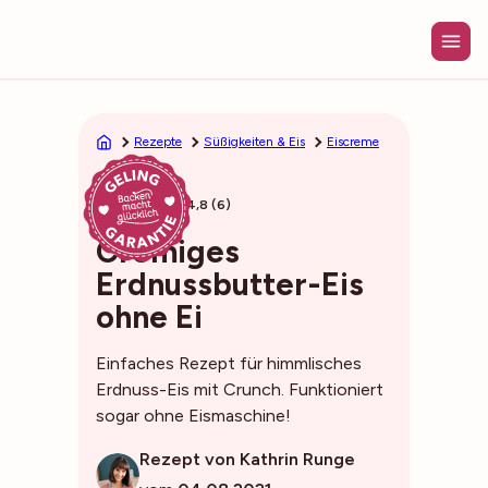
Zum
Inhalt
springen
Rezepte
Süßigkeiten & Eis
Eiscreme
10min
4,8 (6)
Cremiges
Erdnussbutter-Eis
ohne Ei
Einfaches Rezept für himmlisches
Erdnuss-Eis mit Crunch. Funktioniert
sogar ohne Eismaschine!
Rezept von Kathrin Runge