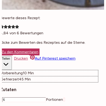
Bewerte dieses Rezept:
4,84
von
6
Bewertungen
Klicke zum Bewerten des Rezeptes auf die Sterne.
Zu den Kommentaren
Drucken
Auf Pinterest speichern
Teilen
Minuten
Vorbereitung
10
Min
Minuten
Gefrierzeit
45
Min
Zutaten
–
Portionen
+