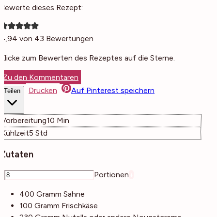
Bewerte dieses Rezept:
4,94
von
43
Bewertungen
Klicke zum Bewerten des Rezeptes auf die Sterne.
Zu den Kommentaren
Drucken
Auf Pinterest speichern
Teilen
Minuten
Vorbereitung
10
Min
Stunden
Kühlzeit
5
Std
Zutaten
–
Portionen
+
400
Gramm
Sahne
100
Gramm
Frischkäse