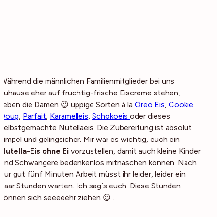
Während die männlichen Familienmitglieder bei uns
zuhause eher auf fruchtig-frische Eiscreme stehen,
lieben die Damen 😉 üppige Sorten à la
Oreo Eis
,
Cookie
Doug
,
Parfait
,
Karamelleis
,
Schokoeis
oder dieses
selbstgemachte Nutellaeis. Die Zubereitung ist absolut
simpel und gelingsicher. Mir war es wichtig, euch ein
Nutella-Eis ohne Ei
vorzustellen, damit auch kleine Kinder
und Schwangere bedenkenlos mitnaschen können. Nach
nur gut fünf Minuten Arbeit müsst ihr leider, leider ein
paar Stunden warten. Ich sag´s euch: Diese Stunden
können sich seeeeehr ziehen 😉 .