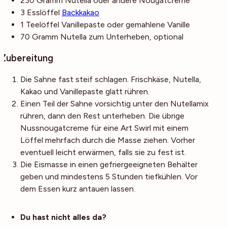
230
Gramm
Nutella
oder andere Nougatcreme
3
Esslöffel
Backkakao
1
Teelöffel
Vanillepaste
oder gemahlene Vanille
70
Gramm
Nutella
zum Unterheben, optional
Zubereitung
Die Sahne fast steif schlagen. Frischkäse, Nutella,
Kakao und Vanillepaste glatt rühren.
Einen Teil der Sahne vorsichtig unter den Nutellamix
rühren, dann den Rest unterheben. Die übrige
Nussnougatcreme für eine Art Swirl mit einem
Löffel mehrfach durch die Masse ziehen. Vorher
eventuell leicht erwärmen, falls sie zu fest ist.
Die Eismasse in einen gefriergeeigneten Behälter
geben und mindestens 5 Stunden tiefkühlen. Vor
dem Essen kurz antauen lassen.
Noch mehr Tipps
Du hast nicht alles da?