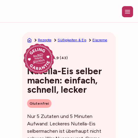
Zum
Inhalt
springen
Rezepte
Süßigkeiten & Eis
Eiscreme
10min
4,9 (43)
Nutella-Eis selber
machen: einfach,
schnell, lecker
Glutenfrei
Nur 5 Zutaten und 5 Minuten
Aufwand: Leckeres Nutella-Eis
selbermachen ist überhaupt nicht