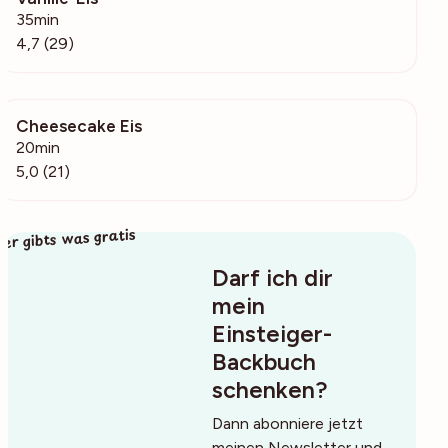
35min
4,7 (29)
Cheesecake Eis
1459
20min
5,0 (21)
ier gibts was gratis
Darf ich dir
mein
Einsteiger-
Backbuch
schenken?
Dann abonniere jetzt
meinen Newsletter und