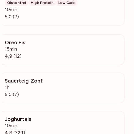
Glutenfrei
High Protein
Low Carb
10min
5,0 (2)
Oreo Eis
5761
15min
4,9 (12)
Sauerteig-Zopf
261
1h
5,0 (7)
Joghurteis
29.5k
10min
4,8 (329)