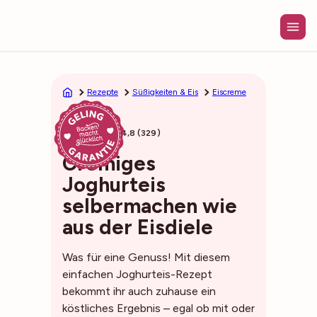
Zum
Inhalt
springen
Rezepte
Süßigkeiten & Eis
Eiscreme
10min
4,8 (329)
Cremiges
Joghurteis
selbermachen wie
aus der Eisdiele
Was für eine Genuss! Mit diesem
einfachen Joghurteis-Rezept
bekommt ihr auch zuhause ein
köstliches Ergebnis – egal ob mit oder