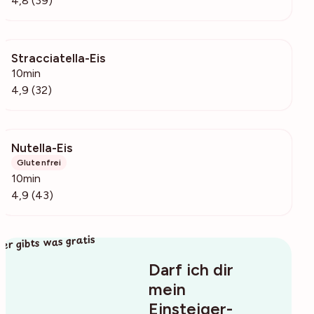
4,8 (39)
Stracciatella-Eis
7329
10min
4,9 (32)
Nutella-Eis
2018
Glutenfrei
10min
4,9 (43)
ier gibts was gratis
Darf ich dir
mein
Einsteiger-