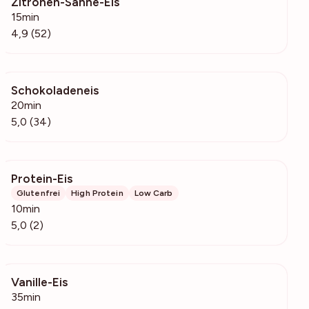
Zitronen-Sahne-Eis
2439
15min
4,9 (52)
Schokoladeneis
2603
20min
5,0 (34)
Protein-Eis
392
Glutenfrei
High Protein
Low Carb
10min
5,0 (2)
Vanille-Eis
479
35min