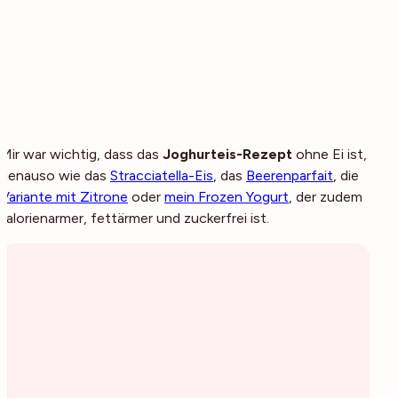
Mir war wichtig, dass das
Joghurteis-Rezept
ohne Ei ist,
genauso wie das
Stracciatella-Eis
, das
Beerenparfait
, die
Variante mit Zitrone
oder
mein Frozen Yogurt
, der zudem
kalorienarmer, fettärmer und zuckerfrei ist.