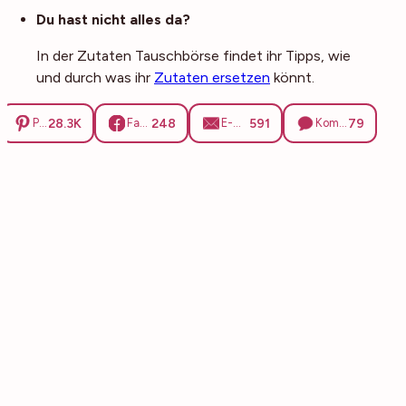
Noch mehr Tipps
Du hast nicht alles da?
In der Zutaten Tauschbörse findet ihr Tipps, wie
und durch was ihr
Zutaten ersetzen
könnt.
28.3K
248
591
79
Pinterest
Facebook
E-Mail
Kommentare