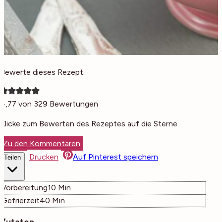
Bewerte dieses Rezept:
4,77
von
329
Bewertungen
Klicke zum Bewerten des Rezeptes auf die Sterne.
Zu den Kommentaren
Drucken
Auf Pinterest speichern
Teilen
Minuten
Vorbereitung
10
Min
Minuten
Gefrierzeit
40
Min