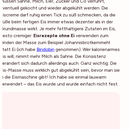
müssen Sahne, Milch, Eier, Zucker und Co verrührt,
eventuell gekocht und wieder abgekühlt werden. Die
Eiscreme darf ruhig einen Tick zu süß schmecken, da die
Süße beim fertigen Eis immer etwas dezenter als in der
Grundmasse wirkt. Je mehr fetthaltigere Zutaten im Eis,
desto cremiger.
Eisrezepte ohne Ei
verwenden zum
Binden der Masse zum Beispiel Johannisbrotkernmehl
statt Ei (ich habe
Bindobin
genommen). Wer kalorienarmes
Eis will, nimmt mehr Milch als Sahne. Die Konsistenz
verändert sich dadurch allerdings auch. Ganz wichtig: Die
Eis-Masse muss wirklich gut abgekühlt sein, bevor man sie
in die Eismaschine gibt! Ich habe sie einmal lauwarm
verwendet – das Eis wurde und wurde einfach nicht fest.