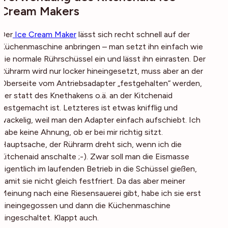
Cream Makers
Der
Ice Cream Maker
lässt sich recht schnell auf der
Küchenmaschine anbringen – man setzt ihn einfach wie
die normale Rührschüssel ein und lässt ihn einrasten. Der
Rührarm wird nur locker hineingesetzt, muss aber an der
Oberseite vom Antriebsadapter „festgehalten“ werden,
der statt des Knethakens o.ä. an der Kitchenaid
festgemacht ist. Letzteres ist etwas knifflig und
wackelig, weil man den Adapter einfach aufschiebt. Ich
habe keine Ahnung, ob er bei mir richtig sitzt.
Hauptsache, der Rührarm dreht sich, wenn ich die
Kitchenaid anschalte ;-). Zwar soll man die Eismasse
eigentlich im laufenden Betrieb in die Schüssel gießen,
damit sie nicht gleich festfriert. Da das aber meiner
Meinung nach eine Riesensauerei gibt, habe ich sie erst
hineingegossen und dann die Küchenmaschine
eingeschaltet. Klappt auch.