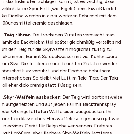
ihr das Eiklar steif schlagen könnt, ist es wichtig, dass
wirklich keine Spur Fett (wie Eigelb) beim Eiweiß landet.
Die Eigelbe werden in einer weiteren Schüssel mit dem
Süßungsmittel cremig geschlagen.
2.Teig rühren
: Die trockenen Zutaten vermischt man,
damit die Backtriebmittel später gleichmäßig verteilt sind.
Um den Teig für die Skyrwaffeln möglichst fluffig zu
bekommen, kommt Sprudelwasser mit viel Kohlensäure
zum Skyr. Die trockenen und feuchten Zutaten werden
möglichst kurz verrührt und der Eischnee behutsam
untergehoben. So bleibt viel Luft im Teig. Tipp: Der Teig
soll eher dick-cremig statt flüssig sein.
3.Skyr-Waffeln ausbacken
: Der Teig wird portionsweise
im aufgeheizten und auf jeden Fall mit Backtrennspray
oder Öl eingefetteten Waffeleisen ausgebacken. Ihr
könnt ein klassisches Herzwaffeleisen genauso gut wie
ein eckiges Gerät für Belgische verwenden. Ersteres
ergibt größere, aber flachere Skyr-Waffeln, letzteres