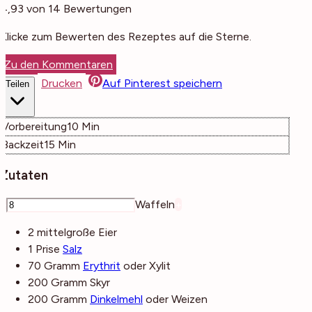
4,93
von
14
Bewertungen
Klicke zum Bewerten des Rezeptes auf die Sterne.
Zu den Kommentaren
Drucken
Auf Pinterest speichern
Teilen
Minuten
Vorbereitung
10
Min
Minuten
Backzeit
15
Min
Zutaten
–
Waffeln
+
2
mittelgroße
Eier
1
Prise
Salz
70
Gramm
Erythrit
oder Xylit
200
Gramm
Skyr
200
Gramm
Dinkelmehl
oder Weizen