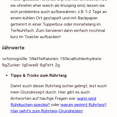
sie ohnehin eher weich als knusprig sind, lassen sie
sich problemlos auch aufbewahren, z.B. 1-2 Tage an
einem kühlen Ort gestapelt und mit Backpapier
getrennt in einer Tupperbox oder monatelang im
Tiefkühlfach. Zum Servieren dann einfach nochmal
kurz im Toaster aufbacken!
Nährwerte
Portionsgröße:
1
Waffel
Kalorien:
130
kcal
Kohlenhydrate:
19
g
Zucker:
1
g
Eiweiß:
8
g
Fett:
2
g
Noch mehr Tipps
Tipps & Tricks zum Rührteig
Damit euch dieser Rührteig sicher gelingt, lest euch
mein Grundrezept durch. Hier gibt es auch
Antworten auf häufige Fragen wie:
wann wird
Rührkuchen speckig?
oder
warum gerinnt Rührteig?
Hier geht's zum Rührteig-Grundrezept