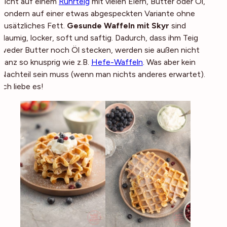
nicht auf einem
Rührteig
mit vielen Eiern, Butter oder Öl,
sondern auf einer etwas abgespeckten Variante ohne
zusätzliches Fett.
Gesunde Waffeln mit Skyr
sind
flaumig, locker, soft und saftig. Dadurch, dass ihm Teig
weder Butter noch Öl stecken, werden sie außen nicht
ganz so knusprig wie z.B.
Hefe-Waffeln
. Was aber kein
Nachteil sein muss (wenn man nichts anderes erwartet).
Ich liebe es!