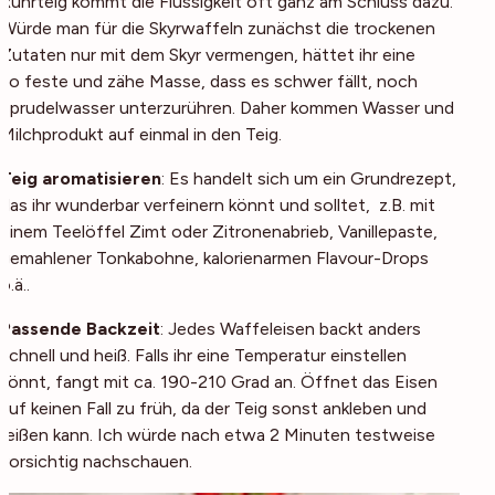
Rührteig kommt die Flüssigkeit oft ganz am Schluss dazu.
Würde man für die Skyrwaffeln zunächst die trockenen
Zutaten nur mit dem Skyr vermengen, hättet ihr eine
so feste und zähe Masse, dass es schwer fällt, noch
Sprudelwasser unterzurühren. Daher kommen Wasser und
Milchprodukt auf einmal in den Teig.
Teig aromatisieren
: Es handelt sich um ein Grundrezept,
das ihr wunderbar verfeinern könnt und solltet, z.B. mit
einem Teelöffel Zimt oder Zitronenabrieb, Vanillepaste,
gemahlener Tonkabohne, kalorienarmen Flavour-Drops
o.ä..
Passende Backzeit
: Jedes Waffeleisen backt anders
schnell und heiß. Falls ihr eine Temperatur einstellen
könnt, fangt mit ca. 190-210 Grad an. Öffnet das Eisen
auf keinen Fall zu früh, da der Teig sonst ankleben und
reißen kann. Ich würde nach etwa 2 Minuten testweise
vorsichtig nachschauen.