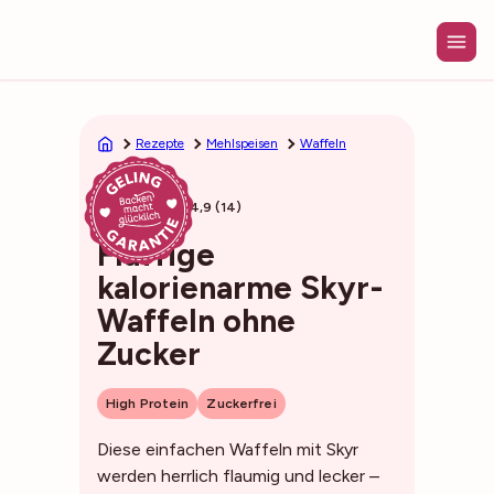
Zum
Inhalt
springen
Rezepte
Mehlspeisen
Waffeln
25min
4,9 (14)
Fluffige
kalorienarme Skyr-
Waffeln ohne
Zucker
High Protein
Zuckerfrei
Diese einfachen Waffeln mit Skyr
werden herrlich flaumig und lecker –