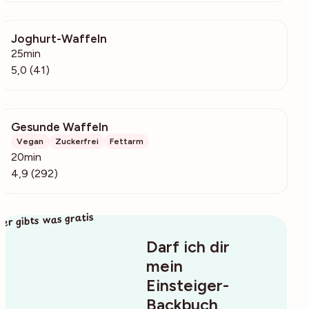
Joghurt-Waffeln
5971
25min
5,0 (41)
Gesunde Waffeln
13.8k
Vegan
Zuckerfrei
Fettarm
20min
4,9 (292)
ier gibts was gratis
Darf ich dir
mein
Einsteiger-
Backbuch