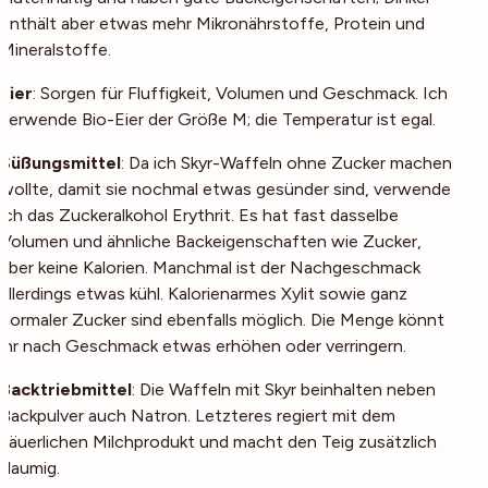
enthält aber etwas mehr Mikronährstoffe, Protein und
Mineralstoffe.
Eier
: Sorgen für Fluffigkeit, Volumen und Geschmack. Ich
verwende Bio-Eier der Größe M; die Temperatur ist egal.
Süßungsmittel
: Da ich Skyr-Waffeln ohne Zucker machen
wollte, damit sie nochmal etwas gesünder sind, verwende
ich das Zuckeralkohol Erythrit. Es hat fast dasselbe
Volumen und ähnliche Backeigenschaften wie Zucker,
aber keine Kalorien. Manchmal ist der Nachgeschmack
allerdings etwas kühl. Kalorienarmes Xylit sowie ganz
normaler Zucker sind ebenfalls möglich. Die Menge könnt
ihr nach Geschmack etwas erhöhen oder verringern.
Backtriebmittel
: Die Waffeln mit Skyr beinhalten neben
Backpulver auch Natron. Letzteres regiert mit dem
säuerlichen Milchprodukt und macht den Teig zusätzlich
flaumig.