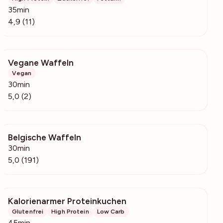
35min
4,9 (11)
Vegane Waffeln
208
Vegan
30min
5,0 (2)
Belgische Waffeln
25.1k
30min
5,0 (191)
Kalorienarmer Proteinkuchen
3056
Glutenfrei
High Protein
Low Carb
45min