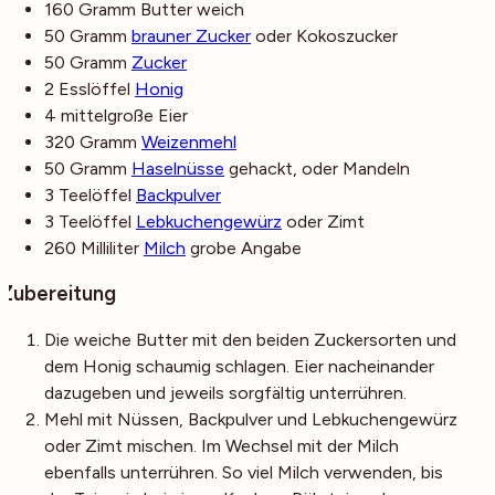
160
Gramm
Butter
weich
50
Gramm
brauner Zucker
oder Kokoszucker
50
Gramm
Zucker
2
Esslöffel
Honig
4
mittelgroße
Eier
320
Gramm
Weizenmehl
50
Gramm
Haselnüsse
gehackt, oder Mandeln
3
Teelöffel
Backpulver
3
Teelöffel
Lebkuchengewürz
oder Zimt
260
Milliliter
Milch
grobe Angabe
Zubereitung
Die weiche Butter mit den beiden Zuckersorten und
dem Honig schaumig schlagen. Eier nacheinander
dazugeben und jeweils sorgfältig unterrühren.
Mehl mit Nüssen, Backpulver und Lebkuchengewürz
oder Zimt mischen. Im Wechsel mit der Milch
ebenfalls unterrühren. So viel Milch verwenden, bis