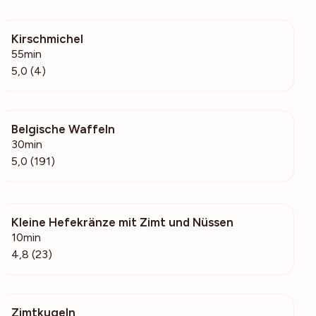
Kirschmichel
1687
55min
5,0 (4)
Belgische Waffeln
25.1k
30min
5,0 (191)
Kleine Hefekränze mit Zimt und Nüssen
10.9k
10min
4,8 (23)
Zimtkugeln
463