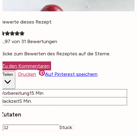
Bewerte dieses Rezept:
4,97
von
31
Bewertungen
Klicke zum Bewerten des Rezeptes auf die Sterne.
Zu den Kommentaren
Drucken
Auf Pinterest speichern
Teilen
Minuten
Vorbereitung
15
Min
Minuten
Backzeit
5
Min
Zutaten
–
Stück
+