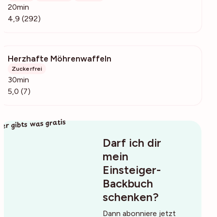
20min
4,9 (292)
Herzhafte Möhrenwaffeln
255
Zuckerfrei
30min
5,0 (7)
ier gibts was gratis
Darf ich dir
mein
Einsteiger-
Backbuch
schenken?
Dann abonniere jetzt