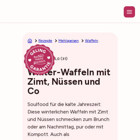
Zum
Inhalt
springen
Rezepte
Mehlspeisen
Waffeln
20min
5,0 (31)
Winter-Waffeln mit
Zimt, Nüssen und
Co
Soulfood für die kalte Jahreszeit:
Diese winterlichen Waffeln mit Zimt
und Nüssen schmecken zum Brunch
oder am Nachmittag, pur oder mit
Kompott. Auch als