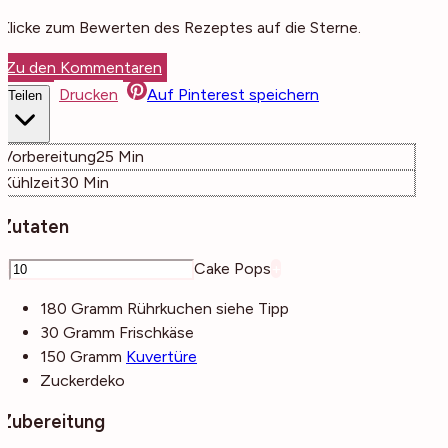
Klicke zum Bewerten des Rezeptes auf die Sterne.
Zu den Kommentaren
Drucken
Auf Pinterest speichern
Teilen
Minuten
Vorbereitung
25
Min
Minuten
Kühlzeit
30
Min
Zutaten
–
Cake Pops
+
180
Gramm
Rührkuchen
siehe Tipp
30
Gramm
Frischkäse
150
Gramm
Kuvertüre
Zuckerdeko
Zubereitung