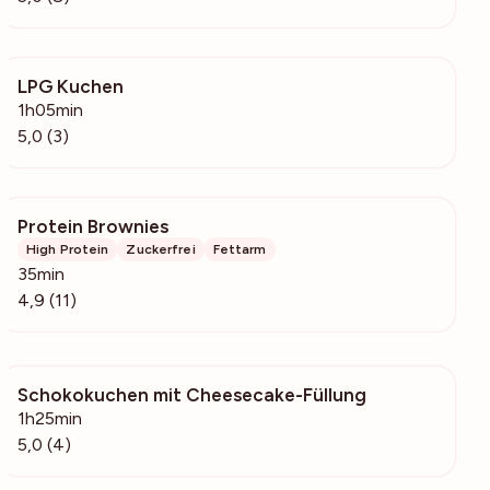
LPG Kuchen
190
1h05min
5,0 (3)
Protein Brownies
470
High Protein
Zuckerfrei
Fettarm
35min
4,9 (11)
Schokokuchen mit Cheesecake-Füllung
342
1h25min
5,0 (4)