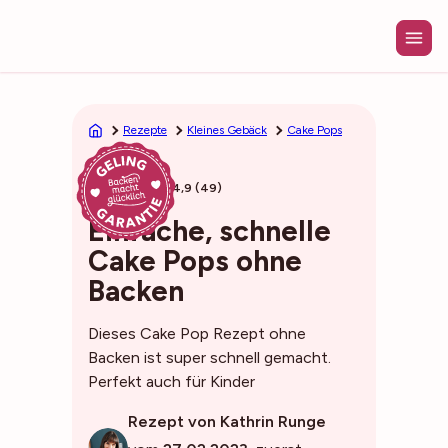
Zum
Inhalt
springen
Rezepte
Kleines Gebäck
Cake Pops
25min
4,9 (49)
Einfache, schnelle
Cake Pops ohne
Backen
Dieses Cake Pop Rezept ohne
Backen ist super schnell gemacht.
Perfekt auch für Kinder
Rezept von Kathrin Runge