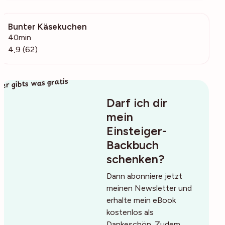
Bunter Käsekuchen
1629
40min
4,9 (62)
ier gibts was gratis
Darf ich dir
mein
Einsteiger-
Backbuch
schenken?
Dann abonniere jetzt
meinen Newsletter und
erhalte mein eBook
kostenlos als
Dankeschön. Zudem