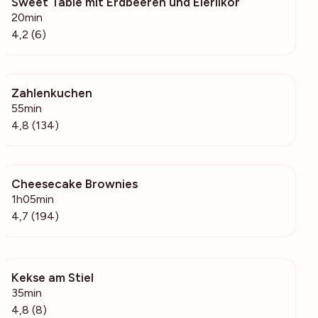
Sweet Table mit Erdbeeren und Eierlikör
297
20min
4,2 (6)
Zahlenkuchen
13.2k
55min
4,8 (134)
Cheesecake Brownies
8592
1h05min
4,7 (194)
Kekse am Stiel
405
35min
4,8 (8)