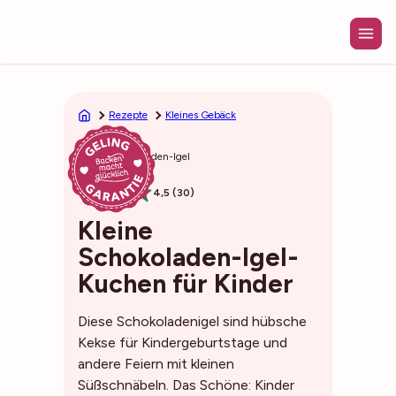
Zum
Inhalt
springen
Rezepte
Kleines Gebäck
Kleine Schokoladen-Igel
30min
4,5 (30)
Kleine
Schokoladen-Igel-
Kuchen für Kinder
Diese Schokoladenigel sind hübsche
Kekse für Kindergeburtstage und
andere Feiern mit kleinen
Süßschnäbeln. Das Schöne: Kinder