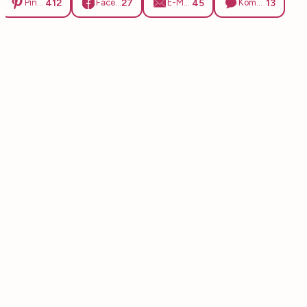
412
27
45
13
Pinterest
Facebook
E-Mail
Kommentare