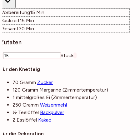
Minuten
Vorbereitung
15
Min
Minuten
Backzeit
15
Min
Minuten
Gesamt
30
Min
Zutaten
–
Stück
+
Für den Knetteig
70
Gramm
Zucker
120
Gramm
Margarine
(Zimmertemperatur)
1
mittelgroßes
Ei
(Zimmertemperatur)
250
Gramm
Weizenmehl
½
Teelöffel
Backpulver
2
Esslöffel
Kakao
Für die Dekoration