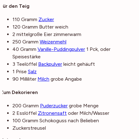
Für den Teig
110
Gramm
Zucker
120
Gramm
Butter
weich
2
mittelgroße
Eier
zimmerwarm
250
Gramm
Weizenmehl
40
Gramm
Vanille-Puddingpulver
1 Pck, oder
Speisestärke
3
Teelöffel
Backpulver
leicht gehäuft
1
Prise
Salz
90
Milliliter
Milch
grobe Angabe
Zum Dekorieren
200
Gramm
Puderzucker
grobe Menge
2
Esslöffel
Zitronensaft
oder Milch/Wasser
100
Gramm
Schokoguss
nach Belieben
Zuckerstreusel