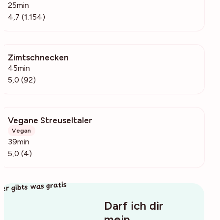
25min
4,7 (1.154)
Zimtschnecken
4567
45min
5,0 (92)
Vegane Streuseltaler
277
Vegan
39min
5,0 (4)
ier gibts was gratis
Darf ich dir
mein