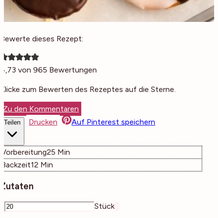
Bewerte dieses Rezept:
4,73
von
965
Bewertungen
Klicke zum Bewerten des Rezeptes auf die Sterne.
Zu den Kommentaren
Drucken
Auf Pinterest speichern
Teilen
Minuten
Vorbereitung
25
Min
Minuten
Backzeit
12
Min
Zutaten
–
Stück
+