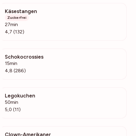
Käsestangen
6040
Zuckerfrei
27min
4,7 (132)
Schokocrossies
51.2k
15min
4,8 (286)
Legokuchen
1067
50min
5,0 (11)
Clown-Amerikaner
137