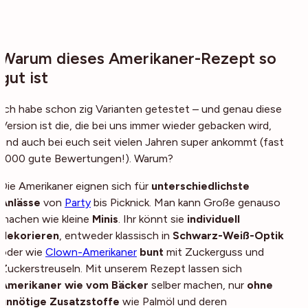
Warum dieses Amerikaner-Rezept so
gut ist
Ich habe schon zig Varianten getestet – und genau diese
Version ist die, die bei uns immer wieder gebacken wird,
und auch bei euch seit vielen Jahren super ankommt (fast
1000 gute Bewertungen!). Warum?
Die Amerikaner eignen sich für
unterschiedlichste
Anlässe
von
Party
bis Picknick. Man kann Große genauso
machen wie kleine
Minis
. Ihr könnt sie
individuell
dekorieren
, entweder klassisch
in
Schwarz-Weiß-Optik
oder wie
Clown-Amerikaner
bunt
mit Zuckerguss und
Zuckerstreuseln. Mit unserem Rezept lassen sich
Amerikaner wie vom Bäcker
selber machen, nur
ohne
unnötige Zusatzstoffe
wie Palmöl und deren