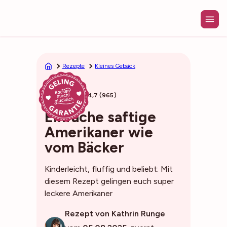
Zum
Inhalt
springen
Rezepte
Kleines Gebäck
37min
4,7 (965)
Einfache saftige
Amerikaner wie
vom Bäcker
Kinderleicht, fluffig und beliebt: Mit
diesem Rezept gelingen euch super
leckere Amerikaner
Rezept von Kathrin Runge