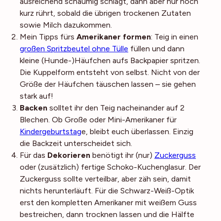
ausreichend schaumig schlagt, dann aber nur noch
kurz rührt, sobald die übrigen trockenen Zutaten
sowie Milch dazukommen.
Mein Tipps fürs
Amerikaner formen
: Teig in einen
großen Spritzbeutel ohne Tülle
füllen und dann
kleine (Hunde-)Häufchen aufs Backpapier spritzen.
Die Kuppelform entsteht von selbst. Nicht von der
Größe der Häufchen täuschen lassen – sie gehen
stark auf!
Backen
solltet ihr den Teig nacheinander auf 2
Blechen. Ob Große oder Mini-Amerikaner für
Kindergeburtstag
e, bleibt euch überlassen. Einzig
die Backzeit unterscheidet sich.
Für das
Dekorieren
benötigt ihr (nur)
Zuckerguss
oder (zusätzlich) fertige Schoko-Kuchenglasur. Der
Zuckerguss sollte verteilbar, aber zäh sein, damit
nichts herunterläuft. Für die Schwarz-Weiß-Optik
erst den kompletten Amerikaner mit weißem Guss
bestreichen, dann trocknen lassen und die Hälfte