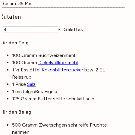
Minuten
Gesamt
35
Min
Zutaten
–
kl. Galettes
+
Für den Teig
100
Gramm
Buchweizenmehl
100
Gramm
Dinkelvollkornmehl
1 ½
Esslöffel
Kokosblütenzucker
bzw. 2 EL
Reissirup
1
Prise
Salz
1
mittelgroßes
Eigelb
125
Gramm
Butter
sollte sehr kalt sein!
Für den Belag
500
Gramm
Zwetschgen
sehr reife Früchte
nehmen