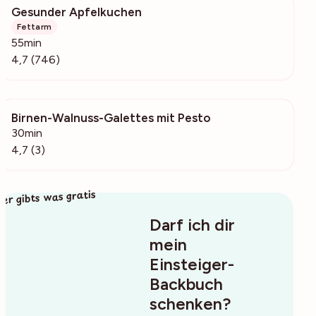
Gesunder Apfelkuchen
15.8k
Fettarm
55min
4,7 (746)
Birnen-Walnuss-Galettes mit Pesto
62
30min
4,7 (3)
ier gibts was gratis
Darf ich dir
mein
Einsteiger-
Backbuch
schenken?