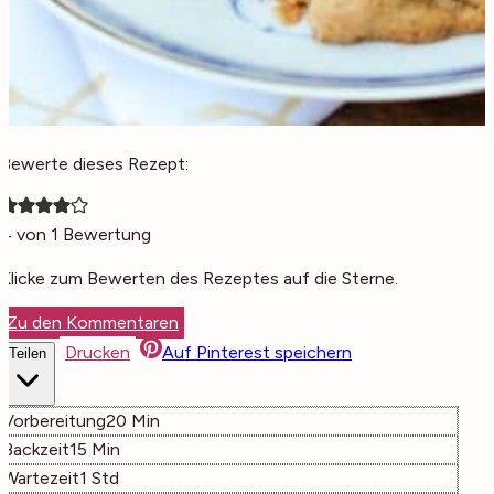
Bewerte dieses Rezept:
4
von 1 Bewertung
Klicke zum Bewerten des Rezeptes auf die Sterne.
Zu den Kommentaren
Drucken
Auf Pinterest speichern
Teilen
Minuten
Vorbereitung
20
Min
Minuten
Backzeit
15
Min
Stunde
Wartezeit
1
Std