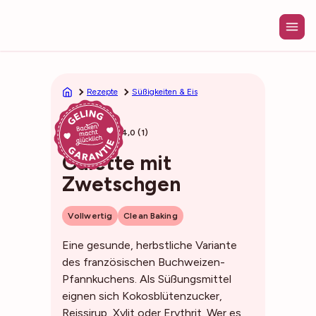
Zum
Inhalt
springen
Rezepte
Süßigkeiten & Eis
35min
4,0 (1)
Galette mit
Zwetschgen
Vollwertig
Clean Baking
Eine gesunde, herbstliche Variante
des französischen Buchweizen-
Pfannkuchens. Als Süßungsmittel
eignen sich Kokosblütenzucker,
Reissirup, Xylit oder Erythrit. Wer es