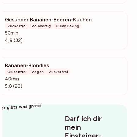
Gesunder Bananen-Beeren-Kuchen
5526
Zuckerfrei
Vollwertig
Clean Baking
50min
4,9 (32)
Bananen-Blondies
1151
Glutenfrei
Vegan
Zuckerfrei
40min
5,0 (26)
ier gibts was gratis
Darf ich dir
mein
Einsteiger-