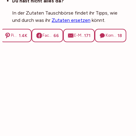
Du hast nicht alles da?
In der Zutaten Tauschbörse findet ihr Tipps, wie
und durch was ihr
Zutaten ersetzen
könnt.
1.4K
66
171
18
Pinterest
Facebook
E-Mail
Kommentare