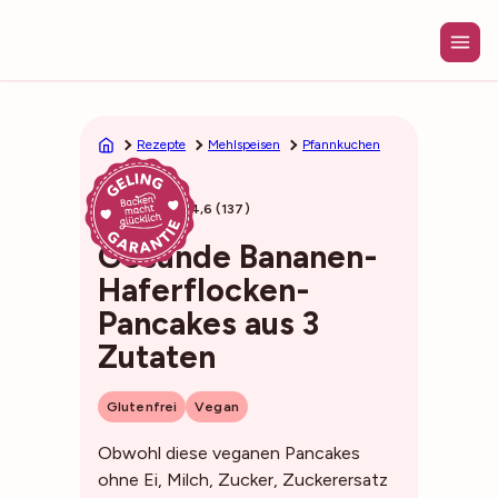
Zum
Inhalt
springen
Rezepte
Mehlspeisen
Pfannkuchen
10min
4,6 (137)
Gesunde Bananen-
Haferflocken-
Pancakes aus 3
Zutaten
Glutenfrei
Vegan
Obwohl diese veganen Pancakes
ohne Ei, Milch, Zucker, Zuckerersatz