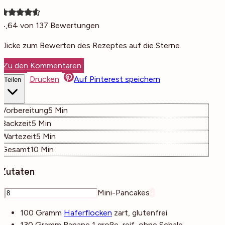
4,64
von
137
Bewertungen
Klicke zum Bewerten des Rezeptes auf die Sterne.
Zu den Kommentaren
Drucken
Auf Pinterest speichern
Teilen
Minuten
Vorbereitung
5
Min
Minuten
Backzeit
5
Min
Minuten
Wartezeit
5
Min
Minuten
Gesamt
10
Min
Zutaten
–
Mini-Pancakes
+
100
Gramm
Haferflocken
zart, glutenfrei
130
Gramm
Banane
1 große, reif, ohne Schale