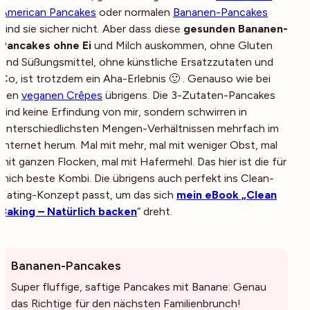
American Pancakes
oder normalen
Bananen-Pancakes
sind sie sicher nicht. Aber dass diese
gesunden Bananen-
Pancakes ohne Ei
und Milch auskommen, ohne Gluten
und Süßungsmittel, ohne künstliche Ersatzzutaten und
Co, ist trotzdem ein Aha-Erlebnis 🙂 . Genauso wie bei
den
veganen Crêpes
übrigens. Die 3-Zutaten-Pancakes
sind keine Erfindung von mir, sondern schwirren in
unterschiedlichsten Mengen-Verhältnissen mehrfach im
Internet herum. Mal mit mehr, mal mit weniger Obst, mal
mit ganzen Flocken, mal mit Hafermehl. Das hier ist die für
mich beste Kombi. Die übrigens auch perfekt ins Clean-
Eating-Konzept passt, um das sich
mein eBook „Clean
Baking – Natürlich backen
“ dreht.
Bananen-Pancakes
Super fluffige, saftige Pancakes mit Banane: Genau
das Richtige für den nächsten Familienbrunch!