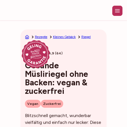
Zum
Inhalt
springen
Rezepte
Kleines Gebäck
Riegel
10min
4,9 (64)
Gesunde
Müsliriegel ohne
Backen: vegan &
zuckerfrei
Vegan
Zuckerfrei
Blitzschnell gemacht, wunderbar
vielfältig und einfach nur lecker: Diese