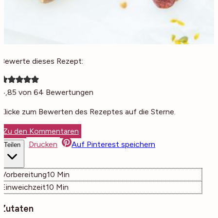
Bewerte dieses Rezept:
4,85
von
64
Bewertungen
Klicke zum Bewerten des Rezeptes auf die Sterne.
Zu den Kommentaren
Drucken
Auf Pinterest speichern
Teilen
Minuten
Vorbereitung
10
Min
Minuten
Einweichzeit
10
Min
Zutaten