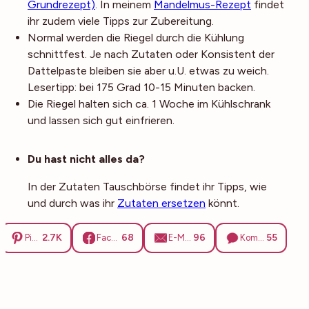
Grundrezept)
. In meinem
Mandelmus-Rezept
findet
ihr zudem viele Tipps zur Zubereitung.
Normal werden die Riegel durch die Kühlung
schnittfest. Je nach Zutaten oder Konsistent der
Dattelpaste bleiben sie aber u.U. etwas zu weich.
Lesertipp: bei 175 Grad 10-15 Minuten backen.
Die Riegel halten sich ca. 1 Woche im Kühlschrank
und lassen sich gut einfrieren.
Noch mehr Tipps
Du hast nicht alles da?
In der Zutaten Tauschbörse findet ihr Tipps, wie
und durch was ihr
Zutaten ersetzen
könnt.
2.7K
68
96
55
Pinterest
Facebook
E-Mail
Kommentare