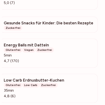
5,0 (7)
Gesunde Snacks für Kinder: Die besten Rezepte
25.3k
Zuckerfrei
Energy Balls mit Datteln
4207
Glutenfrei
Vegan
Zuckerfrei
5min
4,7 (170)
Low Carb Erdnusbutter-Kuchen
524
Glutenfrei
Low Carb
Zuckerfrei
35min
4,8 (6)