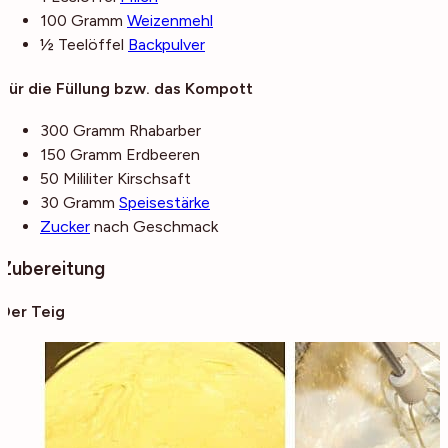
100
Gramm
Weizenmehl
½
Teelöffel
Backpulver
Für die Füllung bzw. das Kompott
300
Gramm
Rhabarber
150
Gramm
Erdbeeren
50
Mililiter
Kirschsaft
30
Gramm
Speisestärke
Zucker
nach Geschmack
Zubereitung
Der Teig