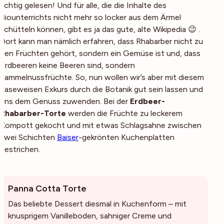
richtig gelesen! Und für alle, die die Inhalte des
Biounterrichts nicht mehr so locker aus dem Ärmel
schütteln können, gibt es ja das gute, alte Wikipedia 😉 .
Dort kann man nämlich erfahren, dass Rhabarber nicht zu
den Früchten gehört, sondern ein Gemüse ist und, dass
Erdbeeren keine Beeren sind, sondern
Sammelnussfrüchte. So, nun wollen wir’s aber mit diesem
naseweisen Exkurs durch die Botanik gut sein lassen und
uns dem Genuss zuwenden. Bei der
Erdbeer-
Rhabarber-Torte
werden die Früchte zu leckerem
Kompott gekocht und mit etwas Schlagsahne zwischen
zwei Schichten
Baiser
-gekrönten Kuchenplatten
gestrichen.
Panna Cotta Torte
Das beliebte Dessert diesmal in Kuchenform – mit
knusprigem Vanilleboden, sahniger Creme und