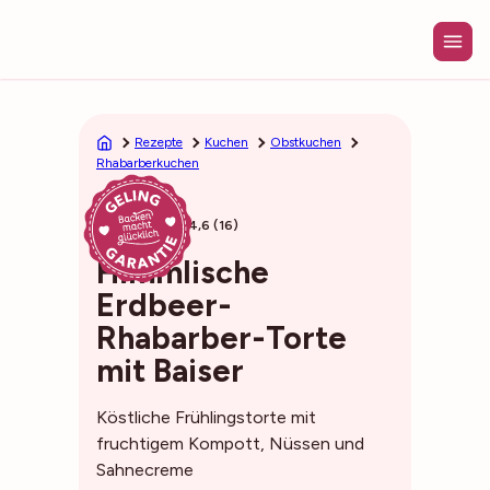
Zum
Inhalt
springen
Rezepte
Kuchen
Obstkuchen
Rhabarberkuchen
55min
4,6 (16)
Himmlische
Erdbeer-
Rhabarber-Torte
mit Baiser
Köstliche Frühlingstorte mit
fruchtigem Kompott, Nüssen und
Sahnecreme