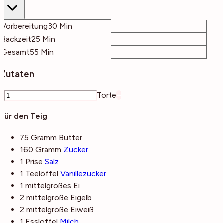
Minuten
Vorbereitung
30
Min
Minuten
Backzeit
25
Min
Minuten
Gesamt
55
Min
Zutaten
–
Torte
+
Für den Teig
75
Gramm
Butter
160
Gramm
Zucker
1
Prise
Salz
1
Teelöffel
Vanillezucker
1
mittelgroßes
Ei
2
mittelgroße
Eigelb
2
mittelgroße
Eiweiß
1
Esslöffel
Milch