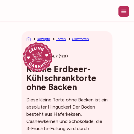
Zum
Inhalt
springen
Rezepte
Torten
Obsttorten
30min
4,7 (128)
Kleine Erdbeer-
Kühlschranktorte
ohne Backen
Diese kleine Torte ohne Backen ist ein
absoluter Hingucker! Der Boden
besteht aus Haferkeksen,
Cashewkernen und Schokolade, die
3-Früchte-Füllung wird durch