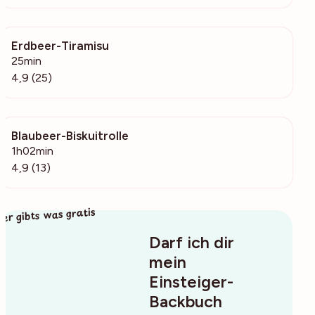
Erdbeer-Tiramisu
923
25min
4,9 (25)
Blaubeer-Biskuitrolle
467
1h02min
4,9 (13)
ier gibts was gratis
Darf ich dir
mein
Einsteiger-
Backbuch