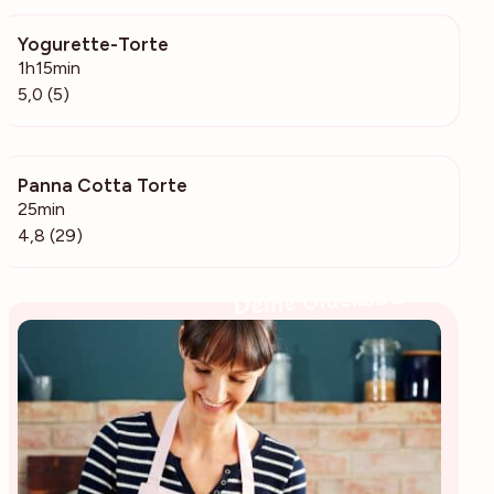
Yogurette-Torte
509
1h15min
5,0 (5)
Panna Cotta Torte
3612
25min
4,8 (29)
Deine Glücksbäckerin