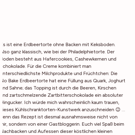
Es ist eine Erdbeertorte ohne Backen mit Keksboden.
Also ganz klassisch, wie bei der Philadelphietorte. Der
Boden besteht aus Hafercookies, Cashewkernen und
Schokolade. Für die Creme kombiniert man
unterschiedlichste Milchprodukte und Früchtchen: Die
No Bake Erdbeertorte hat eine Füllung aus Quark, Joghurt
und Sahne; das Topping ist durch die Beeren, Kirschen
und zartschmelzende Zartbitterschokolade ein absoluter
Hingucker. Ich würde mich wahrscheinlich kaum trauen,
dieses Kühlschranktorten-Kunstwerk anzuschneiden 😉 …
denn das Rezept ist diesmal ausnahmsweise nicht von
mir, sondern von einer Gastbloggerin. Euch viel Spaß beim
Nachbacken und Aufessen dieser köstlichen kleinen