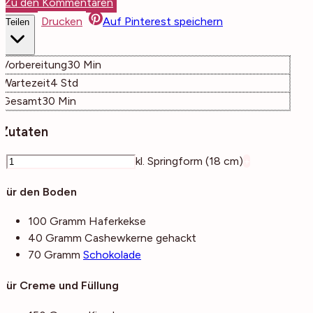
Zu den Kommentaren
Drucken
Auf Pinterest speichern
Teilen
Minuten
Vorbereitung
30
Min
Stunden
Wartezeit
4
Std
Minuten
Gesamt
30
Min
Zutaten
–
kl. Springform (18 cm)
+
Für den Boden
100
Gramm
Haferkekse
40
Gramm
Cashewkerne
gehackt
70
Gramm
Schokolade
Für Creme und Füllung