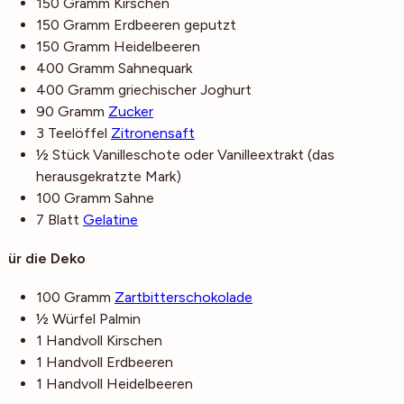
150
Gramm
Kirschen
150
Gramm
Erdbeeren
geputzt
150
Gramm
Heidelbeeren
400
Gramm
Sahnequark
400
Gramm
griechischer Joghurt
90
Gramm
Zucker
3
Teelöffel
Zitronensaft
½
Stück
Vanilleschote oder Vanilleextrakt
(das
herausgekratzte Mark)
100
Gramm
Sahne
7
Blatt
Gelatine
Für die Deko
100
Gramm
Zartbitterschokolade
½
Würfel
Palmin
1
Handvoll
Kirschen
1
Handvoll
Erdbeeren
1
Handvoll
Heidelbeeren