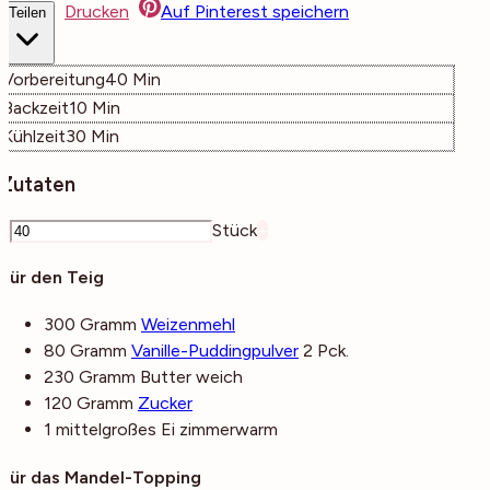
Drucken
Auf Pinterest speichern
Teilen
Minuten
Vorbereitung
40
Min
Minuten
Backzeit
10
Min
Minuten
Kühlzeit
30
Min
Zutaten
–
Stück
+
Für den Teig
300
Gramm
Weizenmehl
80
Gramm
Vanille-Puddingpulver
2 Pck.
230
Gramm
Butter
weich
120
Gramm
Zucker
1
mittelgroßes
Ei
zimmerwarm
Für das Mandel-Topping