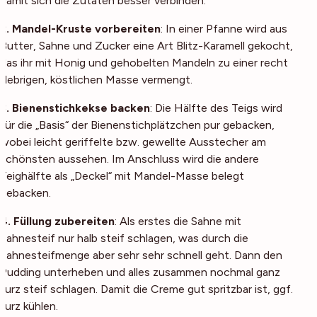
damit sich die Zutaten besser verbinden.
2. Mandel-Kruste vorbereiten
: In einer Pfanne wird aus
Butter, Sahne und Zucker eine Art Blitz-Karamell gekocht,
das ihr mit Honig und gehobelten Mandeln zu einer recht
klebrigen, köstlichen Masse vermengt.
3. Bienenstichkekse backen
: Die Hälfte des Teigs wird
für die „Basis“ der Bienenstichplätzchen pur gebacken,
wobei leicht geriffelte bzw. gewellte Ausstecher am
schönsten aussehen. Im Anschluss wird die andere
Teighälfte als „Deckel“ mit Mandel-Masse belegt
gebacken.
4. Füllung zubereiten
: Als erstes die Sahne mit
Sahnesteif nur halb steif schlagen, was durch die
Sahnesteifmenge aber sehr sehr schnell geht. Dann den
Pudding unterheben und alles zusammen nochmal ganz
kurz steif schlagen. Damit die Creme gut spritzbar ist, ggf.
kurz kühlen.