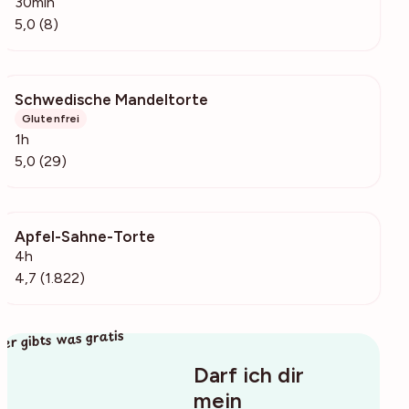
30min
5,0 (8)
Schwedische Mandeltorte
1533
Glutenfrei
1h
5,0 (29)
Apfel-Sahne-Torte
387k
4h
4,7 (1.822)
ier gibts was gratis
Darf ich dir
mein