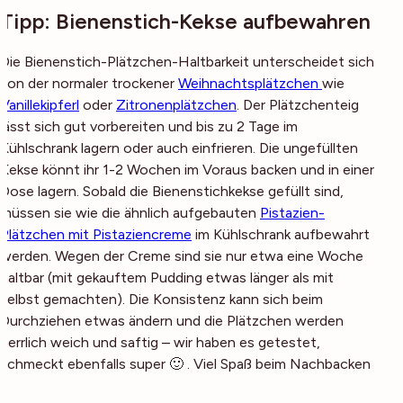
Tipp: Bienenstich-Kekse aufbewahren
Die Bienenstich-Plätzchen-Haltbarkeit unterscheidet sich
von der normaler trockener
Weihnachtsplätzchen
wie
Vanillekipferl
oder
Zitronenplätzchen
. Der Plätzchenteig
lässt sich gut vorbereiten und bis zu 2 Tage im
Kühlschrank lagern oder auch einfrieren. Die ungefüllten
Kekse könnt ihr 1-2 Wochen im Voraus backen und in einer
Dose lagern. Sobald die Bienenstichkekse gefüllt sind,
müssen sie wie die ähnlich aufgebauten
Pistazien-
Plätzchen mit Pistaziencreme
im Kühlschrank aufbewahrt
werden. Wegen der Creme sind sie nur etwa eine Woche
haltbar (mit gekauftem Pudding etwas länger als mit
selbst gemachten). Die Konsistenz kann sich beim
Durchziehen etwas ändern und die Plätzchen werden
herrlich weich und saftig – wir haben es getestet,
schmeckt ebenfalls super 🙂 . Viel Spaß beim Nachbacken