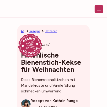
Zum
Inhalt
springen
Rezepte
Plätzchen
50min
5,0 (5)
Himmlische
Bienenstich-Kekse
für Weihnachten
Diese Bienenstichplätzchen mit
Mandelkruste und Vanillefüllung
schmecken umwerfend!
Rezept von Kathrin Runge