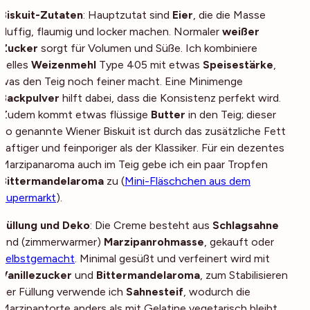
Biskuit-Zutaten
: Hauptzutat sind
Eier
, die die Masse
fluffig, flaumig und locker machen. Normaler
weißer
Zucker
sorgt für Volumen und Süße. Ich kombiniere
helles
Weizenmehl
Type 405 mit etwas
Speisestärke
,
was den Teig noch feiner macht. Eine Minimenge
Backpulver
hilft dabei, dass die Konsistenz perfekt wird.
Zudem kommt etwas flüssige
Butter
in den Teig; dieser
so genannte Wiener Biskuit ist durch das zusätzliche Fett
saftiger und feinporiger als der Klassiker. Für ein dezentes
Marzipanaroma auch im Teig gebe ich ein paar Tropfen
Bittermandelaroma
zu (
Mini-Fläschchen aus dem
Supermarkt
).
Füllung und Deko
: Die Creme besteht aus
Schlagsahne
und (zimmerwarmer)
Marzipanrohmasse
, gekauft oder
selbstgemacht
. Minimal gesüßt und verfeinert wird mit
Vanillezucker
und
Bittermandelaroma
, zum Stabilisieren
der Füllung verwende ich
Sahnesteif
, wodurch die
Marzipantorte anders als mit Gelatine vegetarisch bleibt.