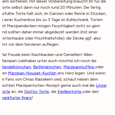
dann einfrieren; mit dieser Vorbereitung braucht ihr für die
Torte selbst dann nur noch rund 20 Minuten. Die fertig
gefüllte Torte hält sich, im Ganzen oder Reste in Stücken,
in einer Kuchenbox bis zu 3 Tage im Kühlschrank. Torten
mit Marzipandecken mögen Feuchtigkeit nicht so gern
und sollten daher immer abgedeckt werden (mit einer
Tortenhaube oder Frischhaltefolie); die Decke ggf. also
erst vor dem Servieren auflegen.
Viel Freude beim Nachbacken und Genießen! Allen
Marzipan-Liebhaber unter euch möchte ich noch die
Mandelhörnchen
,
Bethmännchen
,
Marzipanmuffins
oder
den
Marzipan-Nougat-Kuchen
ans Herz legen. Und wenn
ihr Fans von Omas Klassikern seid, schaut neben dem
leichten Marzipantorten-Rezept gerne auch mal die
Linzer
Torte
an, die
Giotto-Torte
, die
Eierlikörtorte
oder den
Frankfurter Kranz
!