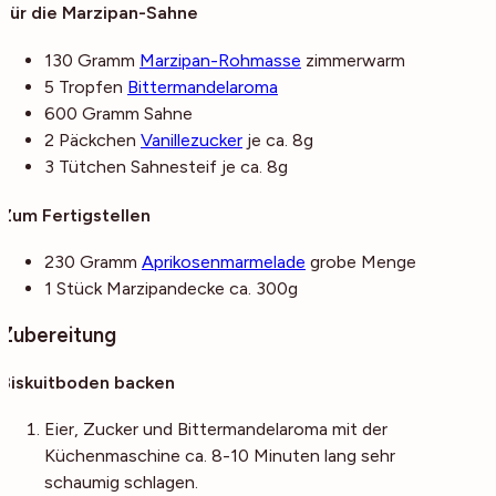
Für die Marzipan-Sahne
130
Gramm
Marzipan-Rohmasse
zimmerwarm
5
Tropfen
Bittermandelaroma
600
Gramm
Sahne
2
Päckchen
Vanillezucker
je ca. 8g
3
Tütchen
Sahnesteif
je ca. 8g
Zum Fertigstellen
230
Gramm
Aprikosenmarmelade
grobe Menge
1
Stück
Marzipandecke
ca. 300g
Zubereitung
Biskuitboden backen
Eier, Zucker und Bittermandelaroma mit der
Küchenmaschine ca. 8-10 Minuten lang sehr
schaumig schlagen.