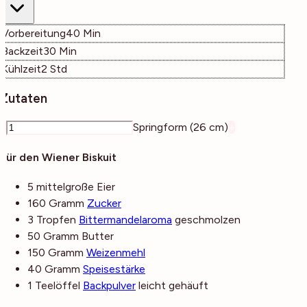
Minuten
Vorbereitung
40
Min
Minuten
Backzeit
30
Min
Stunden
Kühlzeit
2
Std
Zutaten
–
Springform (26 cm)
+
Für den Wiener Biskuit
5
mittelgroße
Eier
160
Gramm
Zucker
3
Tropfen
Bittermandelaroma
geschmolzen
50
Gramm
Butter
150
Gramm
Weizenmehl
40
Gramm
Speisestärke
1
Teelöffel
Backpulver
leicht gehäuft