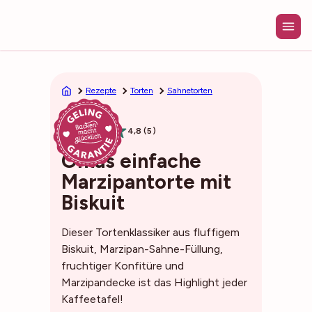
Zum
Inhalt
springen
Rezepte
Torten
Sahnetorten
1h10min
4,8 (5)
Omas einfache
Marzipantorte mit
Biskuit
Dieser Tortenklassiker aus fluffigem
Biskuit, Marzipan-Sahne-Füllung,
fruchtiger Konfitüre und
Marzipandecke ist das Highlight jeder
Kaffeetafel!