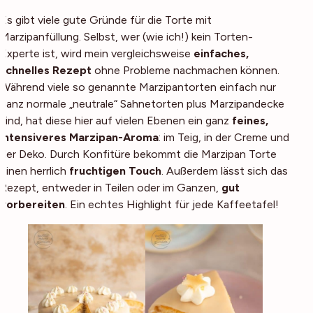
Es gibt viele gute Gründe für die Torte mit
Marzipanfüllung. Selbst, wer (wie ich!) kein Torten-
Experte ist, wird mein vergleichsweise
einfaches,
schnelles Rezept
ohne Probleme nachmachen können.
Während viele so genannte Marzipantorten einfach nur
ganz normale „neutrale“ Sahnetorten plus Marzipandecke
sind, hat diese hier auf vielen Ebenen ein ganz
feines,
intensiveres Marzipan-Aroma
: im Teig, in der Creme und
der Deko. Durch Konfitüre bekommt die Marzipan Torte
einen herrlich
fruchtigen Touch
. Außerdem lässt sich das
Rezept, entweder in Teilen oder im Ganzen,
gut
vorbereiten
. Ein echtes Highlight für jede Kaffeetafel!