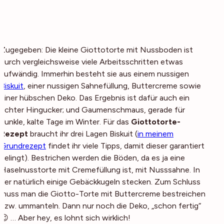
Zugegeben: Die kleine Giottotorte mit Nussboden ist
durch vergleichsweise viele Arbeitsschritten etwas
aufwändig. Immerhin besteht sie aus einem nussigen
Biskuit
, einer nussigen Sahnefüllung, Buttercreme sowie
einer hübschen Deko. Das Ergebnis ist dafür auch ein
echter Hingucker; und Gaumenschmaus, gerade für
dunkle, kalte Tage im Winter. Für das
Giottotorte-
Rezept
braucht ihr drei Lagen Biskuit (
in meinem
Grundrezept
findet ihr viele Tipps, damit dieser garantiert
gelingt). Bestrichen werden die Böden, da es ja eine
Haselnusstorte mit Cremefüllung ist, mit Nusssahne. In
der natürlich einige Gebäckkugeln stecken. Zum Schluss
muss man die Giotto-Torte mit Buttercreme bestreichen
bzw. ummanteln. Dann nur noch die Deko, „schon fertig“
😉 … Aber hey, es lohnt sich wirklich!