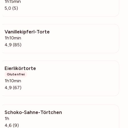
1h15min
5,0 (5)
Vanillekipferl-Torte
36.2k
1h10min
4,9 (85)
Eierlikörtorte
20.9k
Glutenfrei
1h10min
4,9 (67)
Schoko-Sahne-Törtchen
541
1h
4,6 (9)