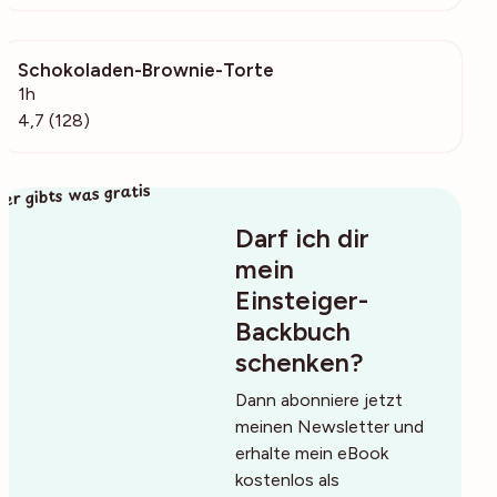
Schokoladen-Brownie-Torte
27.9k
1h
4,7 (128)
ier gibts was gratis
Darf ich dir
mein
Einsteiger-
Backbuch
schenken?
Dann abonniere jetzt
meinen Newsletter und
erhalte mein eBook
kostenlos als