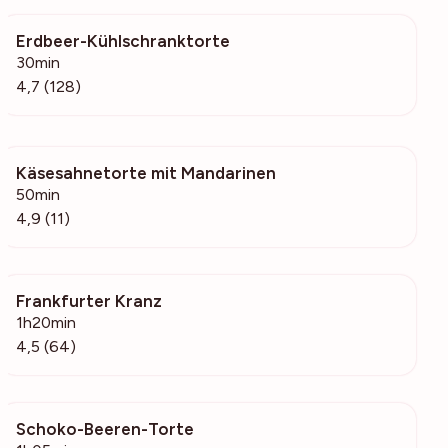
Erdbeer-Kühlschranktorte
11.2k
30min
4,7 (128)
Käsesahnetorte mit Mandarinen
2205
50min
4,9 (11)
Frankfurter Kranz
2933
1h20min
4,5 (64)
Schoko-Beeren-Torte
930