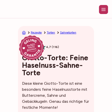
Zum
Inhalt
springen
Rezepte
Torten
Sahnetorten
1h25min
4,7 (116)
Giotto-Torte: Feine
Haselnuss-Sahne-
Torte
Diese kleine Giotto-Torte ist eine
besonders feine Haselnusstorte mit
Buttercreme, Sahne und
Gebäckkugeln. Genau das richtige für
festliche Momente!