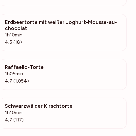
Erdbeertorte mit weißer Joghurt-Mousse-au-
566
chocolat
1h10min
4,5 (18)
Raffaello-Torte
70.2k
1h05min
4,7 (1.054)
Schwarzwälder Kirschtorte
1284
1h10min
4,7 (117)