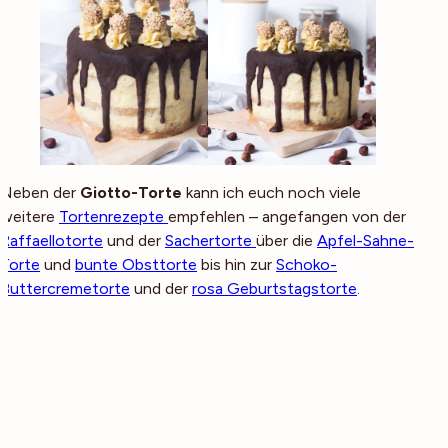
Neben der
Giotto-Torte
kann ich euch noch viele
weitere
Tortenrezepte
empfehlen – angefangen von der
Raffaellotorte
und der
Sachertorte
über die
Apfel-Sahne-
Torte
und
bunte Obsttorte
bis hin zur
Schoko-
Buttercremetorte
und der
rosa Geburtstagstorte
.