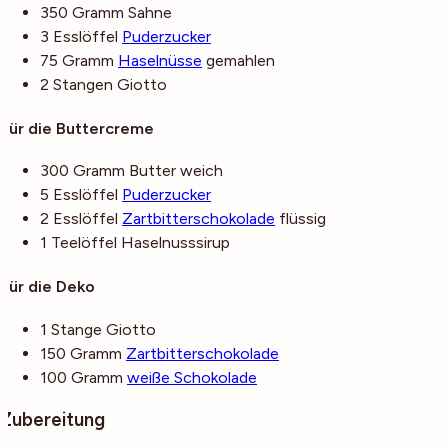
350
Gramm
Sahne
3
Esslöffel
Puderzucker
75
Gramm
Haselnüsse
gemahlen
2
Stangen
Giotto
Für die Buttercreme
300
Gramm
Butter
weich
5
Esslöffel
Puderzucker
2
Esslöffel
Zartbitterschokolade
flüssig
1
Teelöffel
Haselnusssirup
Für die Deko
1
Stange
Giotto
150
Gramm
Zartbitterschokolade
100
Gramm
weiße Schokolade
Zubereitung