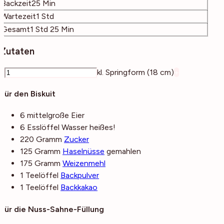
Minuten
Backzeit
25
Min
Stunde
Wartezeit
1
Std
Stunde
Minuten
Gesamt
1
Std
25
Min
Zutaten
–
kl. Springform (18 cm)
+
Für den Biskuit
6
mittelgroße
Eier
6
Esslöffel
Wasser
heißes!
220
Gramm
Zucker
125
Gramm
Haselnüsse
gemahlen
175
Gramm
Weizenmehl
1
Teelöffel
Backpulver
1
Teelöffel
Backkakao
Für die Nuss-Sahne-Füllung