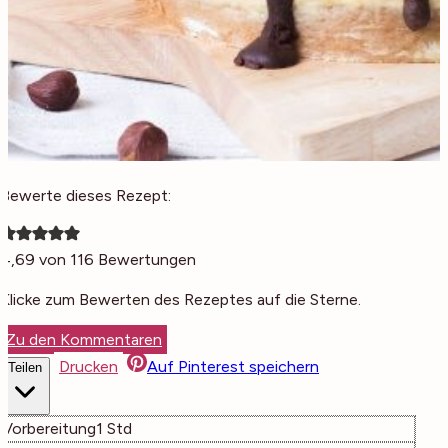
Bewerte dieses Rezept:
4,69
von
116
Bewertungen
Klicke zum Bewerten des Rezeptes auf die Sterne.
Zu den Kommentaren
Drucken
Auf Pinterest speichern
Teilen
Stunde
Vorbereitung
1
Std