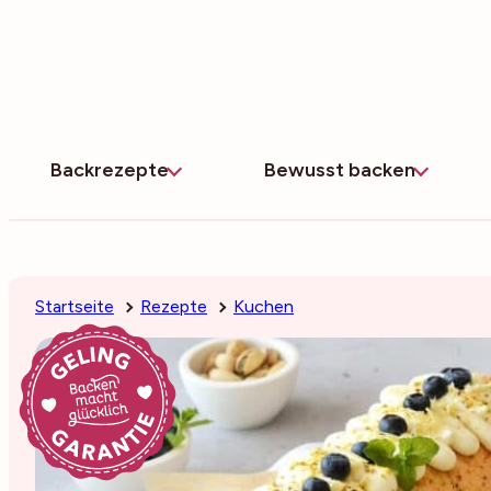
Zum
Inhalt
springen
Backrezepte
Bewusst backen
Startseite
Rezepte
Kuchen