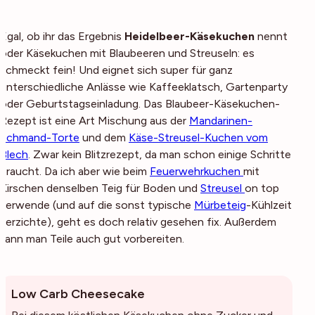
Egal, ob ihr das Ergebnis
Heidelbeer-Käsekuchen
nennt
oder Käsekuchen mit Blaubeeren und Streuseln: es
schmeckt fein! Und eignet sich super für ganz
unterschiedliche Anlässe wie Kaffeeklatsch, Gartenparty
oder Geburtstagseinladung. Das Blaubeer-Käsekuchen-
Rezept ist eine Art Mischung aus der
Mandarinen-
Schmand-Torte
und dem
Käse-Streusel-Kuchen vom
Blech
. Zwar kein Blitzrezept, da man schon einige Schritte
braucht. Da ich aber wie beim
Feuerwehrkuchen
mit
Kirschen denselben Teig für Boden und
Streusel
on top
verwende (und auf die sonst typische
Mürbeteig
-Kühlzeit
verzichte), geht es doch relativ gesehen fix. Außerdem
kann man Teile auch gut vorbereiten.
Low Carb Cheesecake