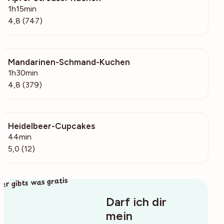
1h15min
4,8 (747)
Mandarinen-Schmand-Kuchen
42.8k
1h30min
4,8 (379)
Heidelbeer-Cupcakes
1522
44min
5,0 (12)
ier gibts was gratis
Darf ich dir
mein