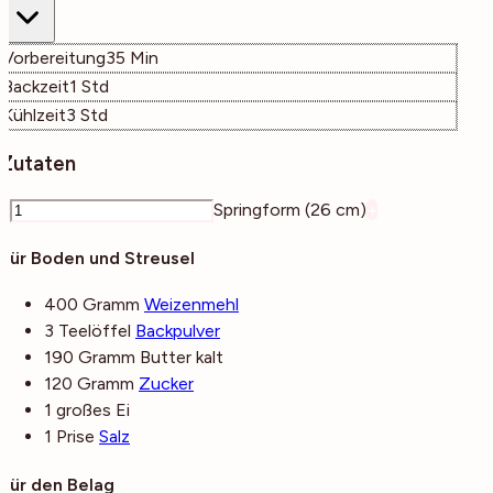
Minuten
Vorbereitung
35
Min
Stunde
Backzeit
1
Std
Stunden
Kühlzeit
3
Std
Zutaten
–
Springform (26 cm)
+
Für Boden und Streusel
400
Gramm
Weizenmehl
3
Teelöffel
Backpulver
190
Gramm
Butter
kalt
120
Gramm
Zucker
1
großes
Ei
1
Prise
Salz
Für den Belag