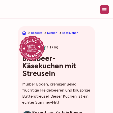
Zum
Inhalt
springen
Rezepte
Kuchen
Käsekuchen
1h35min
4,9 (10)
Blaubeer-
Käsekuchen mit
Streuseln
Mürber Boden, cremiger Belag,
fruchtige Heidelbeeren und knusprige
Butterstreusel: Dieser Kuchen ist ein
echter Sommer-Hit!
Rezept von Kathrin Runge