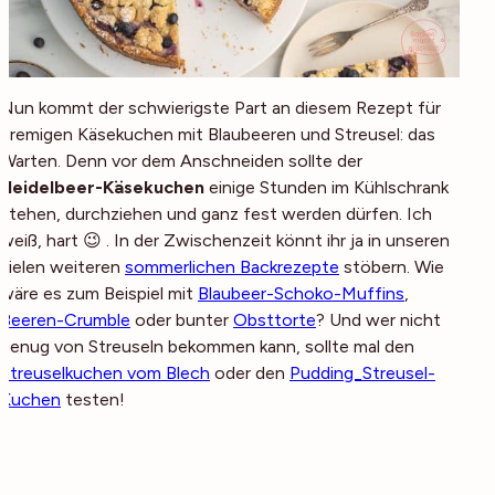
Nun kommt der schwierigste Part an diesem Rezept für
cremigen Käsekuchen mit Blaubeeren und Streusel: das
Warten. Denn vor dem Anschneiden sollte der
Heidelbeer-Käsekuchen
einige Stunden im Kühlschrank
stehen, durchziehen und ganz fest werden dürfen. Ich
weiß, hart 😉 . In der Zwischenzeit könnt ihr ja in unseren
vielen weiteren
sommerlichen Backrezepte
stöbern. Wie
wäre es zum Beispiel mit
Blaubeer-Schoko-Muffins
,
Beeren-Crumble
oder bunter
Obsttorte
? Und wer nicht
genug von Streuseln bekommen kann, sollte mal den
Streuselkuchen vom Blech
oder den
Pudding_Streusel-
Kuchen
testen!