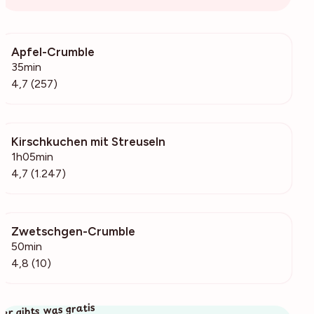
Apfel-Crumble
22.2k
35min
4,7 (257)
Kirschkuchen mit Streuseln
59.6k
1h05min
4,7 (1.247)
Zwetschgen-Crumble
1172
50min
4,8 (10)
ier gibts was gratis