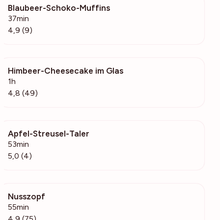
Blaubeer-Schoko-Muffins
1034
37min
4,9 (9)
Himbeer-Cheesecake im Glas
3149
1h
4,8 (49)
Apfel-Streusel-Taler
540
53min
5,0 (4)
Nusszopf
13.6k
55min
4,9 (75)