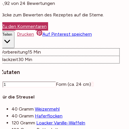
4,92
von
24
Bewertungen
Klicke zum Bewerten des Rezeptes auf die Sterne.
Zu den Kommentaren
Drucken
Auf Pinterest speichern
Teilen
Minuten
Vorbereitung
15
Min
Minuten
Backzeit
30
Min
Zutaten
–
Form (ca. 24 cm)
+
Für die Streusel
40
Gramm
Weizenmehl
40
Gramm
Haferflocken
120
Gramm
Loacker Vanille-Waffeln