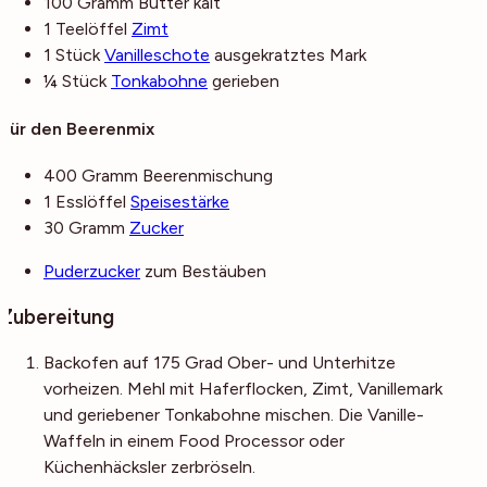
100
Gramm
Butter
kalt
1
Teelöffel
Zimt
1
Stück
Vanilleschote
ausgekratztes Mark
¼
Stück
Tonkabohne
gerieben
Für den Beerenmix
400
Gramm
Beerenmischung
1
Esslöffel
Speisestärke
30
Gramm
Zucker
Puderzucker
zum Bestäuben
Zubereitung
Backofen auf 175 Grad Ober- und Unterhitze
vorheizen. Mehl mit Haferflocken, Zimt, Vanillemark
und geriebener Tonkabohne mischen. Die Vanille-
Waffeln in einem Food Processor oder
Küchenhäcksler zerbröseln.