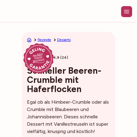
Zum
Inhalt
springen
Rezepte
Desserts
45min
4,9 (24)
Schneller Beeren-
Crumble mit
Haferflocken
Egal ob als Himbeer-Crumble oder als
Crumble mit Blaubeeren und
Johannisbeeren: Dieses schnelle
Dessert mit Vanillestreuseln ist super
vielfältig, knusprig und köstlich!