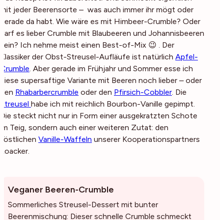
mit jeder Beerensorte – was auch immer ihr mögt oder
gerade da habt. Wie wäre es mit Himbeer-Crumble? Oder
darf es lieber Crumble mit Blaubeeren und Johannisbeeren
sein? Ich nehme meist einen Best-of-Mix 😉 . Der
Klassiker der Obst-Streusel-Aufläufe ist natürlich
Apfel-
Crumble
. Aber gerade im Frühjahr und Sommer esse ich
diese supersaftige Variante mit Beeren noch lieber – oder
den
Rhabarbercrumble
oder den
Pfirsich-Cobbler
. Die
Streusel
habe ich mit reichlich Bourbon-Vanille gepimpt.
Die steckt nicht nur in Form einer ausgekratzten Schote
im Teig, sondern auch einer weiteren Zutat: den
köstlichen
Vanille-Waffeln
unserer Kooperationspartners
Loacker.
Veganer Beeren-Crumble
Sommerliches Streusel-Dessert mit bunter
Beerenmischung: Dieser schnelle Crumble schmeckt