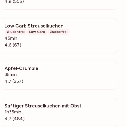
4,8 (505)
Low Carb Streuselkuchen
1183
Glutenfrei
Low Carb
Zuckerfrei
45min
4,6 (67)
Apfel-Crumble
22.2k
35min
4,7 (257)
Saftiger Streuselkuchen mit Obst
21.3k
1h35min
4,7 (484)