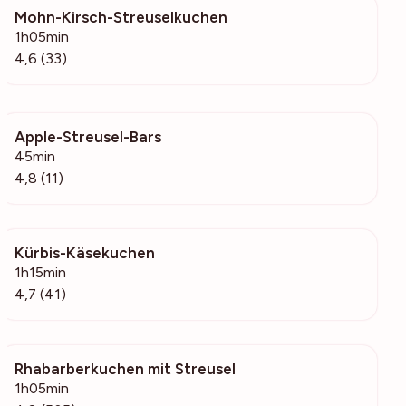
Mohn-Kirsch-Streuselkuchen
978
1h05min
4,6 (33)
Apple-Streusel-Bars
162
45min
4,8 (11)
Kürbis-Käsekuchen
663
1h15min
4,7 (41)
Rhabarberkuchen mit Streusel
55.6k
1h05min