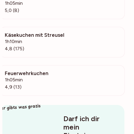
1h05min
5,0 (8)
Käsekuchen mit Streusel
64k
1h10min
4,8 (175)
Feuerwehrkuchen
723
1h05min
4,9 (13)
ier gibts was gratis
Darf ich dir
mein