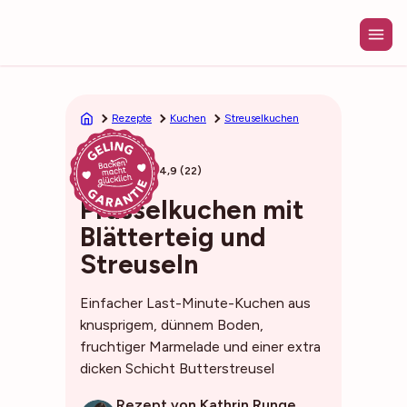
Zum
Inhalt
springen
Rezepte
Kuchen
Streuselkuchen
40min
4,9 (22)
Prasselkuchen mit
Blätterteig und
Streuseln
Einfacher Last-Minute-Kuchen aus
knusprigem, dünnem Boden,
fruchtiger Marmelade und einer extra
dicken Schicht Butterstreusel
Rezept von Kathrin Runge