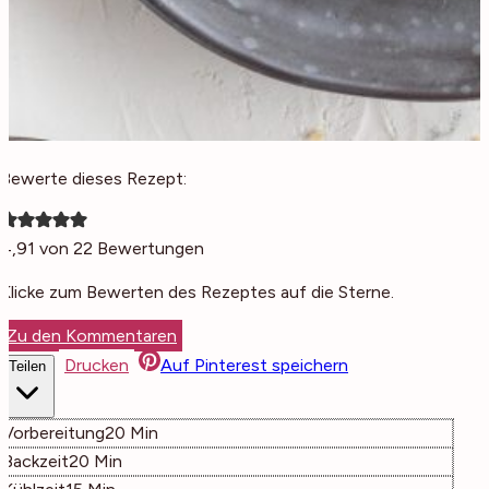
Bewerte dieses Rezept:
4,91
von
22
Bewertungen
Klicke zum Bewerten des Rezeptes auf die Sterne.
Zu den Kommentaren
Drucken
Auf Pinterest speichern
Teilen
Minuten
Vorbereitung
20
Min
Minuten
Backzeit
20
Min
Minuten