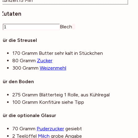
Kühlzeit
15
Min
Zutaten
–
Blech
+
Für die Streusel
170
Gramm
Butter
sehr kalt in Stückchen
80
Gramm
Zucker
300
Gramm
Weizenmehl
Für den Boden
275
Gramm
Blätterteig
1 Rolle, aus Kühlregal
100
Gramm
Konfitüre
siehe Tipp
Für die optionale Glasur
70
Gramm
Puderzucker
gesiebt
2
Teelöffel
Milch
grobe Angabe