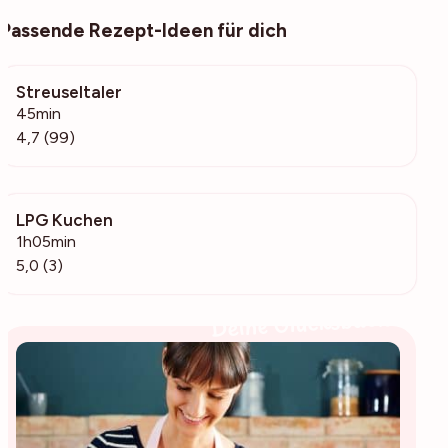
Passende Rezept-Ideen für dich
Streuseltaler
18.7k
45min
4,7 (99)
LPG Kuchen
190
1h05min
5,0 (3)
Deine Glücksbäckerin