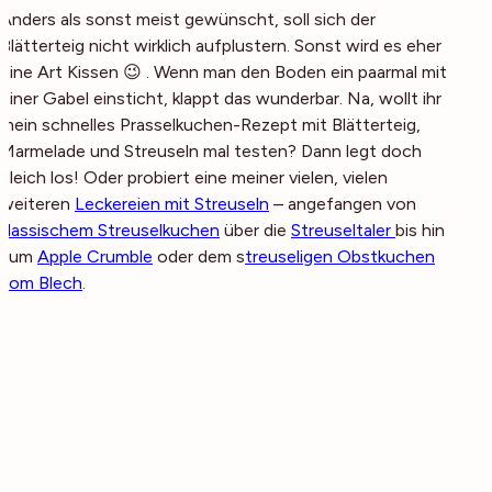
Anders als sonst meist gewünscht, soll sich der
Blätterteig nicht wirklich aufplustern. Sonst wird es eher
eine Art Kissen 😉 . Wenn man den Boden ein paarmal mit
einer Gabel einsticht, klappt das wunderbar. Na, wollt ihr
mein schnelles Prasselkuchen-Rezept mit Blätterteig,
Marmelade und Streuseln mal testen? Dann legt doch
gleich los! Oder probiert eine meiner vielen, vielen
weiteren
Leckereien mit Streuseln
– angefangen von
klassischem Streuselkuchen
über die
Streuseltaler
bis hin
zum
Apple Crumble
oder dem s
treuseligen Obstkuchen
vom Blech
.