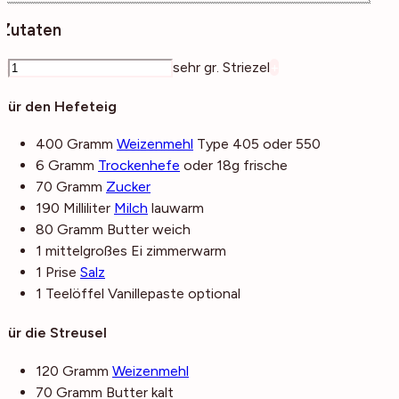
Zutaten
–
sehr gr. Striezel
+
Für den Hefeteig
400
Gramm
Weizenmehl
Type 405 oder 550
6
Gramm
Trockenhefe
oder 18g frische
70
Gramm
Zucker
190
Milliliter
Milch
lauwarm
80
Gramm
Butter
weich
1
mittelgroßes
Ei
zimmerwarm
1
Prise
Salz
1
Teelöffel
Vanillepaste
optional
Für die Streusel
120
Gramm
Weizenmehl
70
Gramm
Butter
kalt