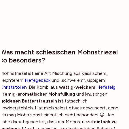
Was macht schlesischen Mohnstriezel
so besonders?
Mohnstriezel ist eine Art Mischung aus klassischem,
„leichteren“
Hefegebäck
und „schwerem“, üppigem
Christstollen
. Die Kombi aus
wattig-weichem
Hefeteig
,
cremig-aromatischer Mohnfüllung
und knusprigen
goldenen Butterstreuseln
ist tatsächlich
unwiderstehlich. Hat mich selbst etwas gewundert, denn
ich mag Mohn sonst eigentlich nicht besonders 😉 . Ich
habe darauf geachtet, dass der Mohnstriezel
einfach zu
machen
ist (trotz der vielen unterschiedlichen Schritte),