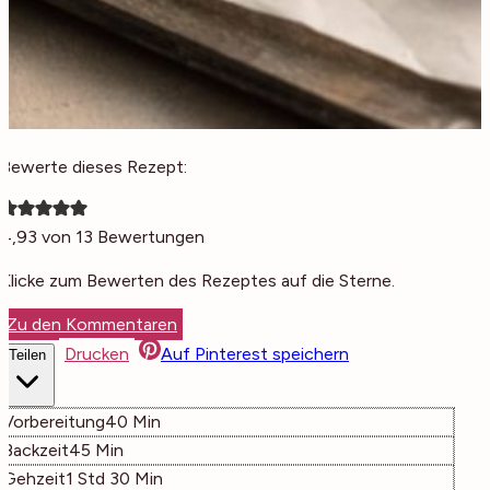
Bewerte dieses Rezept:
4,93
von
13
Bewertungen
Klicke zum Bewerten des Rezeptes auf die Sterne.
Zu den Kommentaren
Drucken
Auf Pinterest speichern
Teilen
Minuten
Vorbereitung
40
Min
Minuten
Backzeit
45
Min
Stunde
Minuten
Gehzeit
1
Std
30
Min