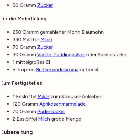
50
Gramm
Zucker
Für die Mohnfüllung
250
Gramm
gemahlener Mohn
Blaumohn
330
Milliliter
Milch
70
Gramm
Zucker
30
Gramm
Vanille-Puddingpulver
oder Speisestärke
1
mittelgroßes
Ei
5
Tropfen
Bittermandelaroma
optional
Zum Fertigstellen
1
Esslöffel
Milch
zum Streusel-Ankleben
120
Gramm
Aprikosenmarmelade
70
Gramm
Puderzucker
2
Esslöffel
Milch
grobe Menge
Zubereitung