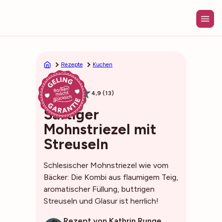
Zum
Inhalt
springen
Rezepte
Kuchen
1h25min
4,9 (13)
Saftiger
Mohnstriezel mit
Streuseln
Schlesischer Mohnstriezel wie vom
Bäcker: Die Kombi aus flaumigem Teig,
aromatischer Füllung, buttrigen
Streuseln und Glasur ist herrlich!
Rezept von Kathrin Runge