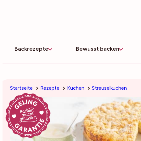
Zum
Inhalt
springen
Backrezepte
Bewusst backen
Startseite
Rezepte
Kuchen
Streuselkuchen