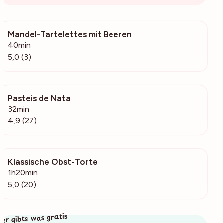
Mandel-Tartelettes mit Beeren
2116
40min
5,0 (3)
Pasteis de Nata
2896
32min
4,9 (27)
Klassische Obst-Torte
4887
1h20min
5,0 (20)
ier gibts was gratis