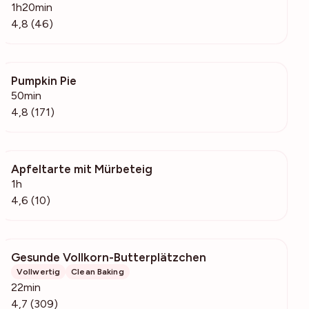
1h20min
4,8 (46)
Pumpkin Pie
9252
50min
4,8 (171)
Apfeltarte mit Mürbeteig
257
1h
4,6 (10)
Gesunde Vollkorn-Butterplätzchen
4279
Vollwertig
Clean Baking
22min
4,7 (309)