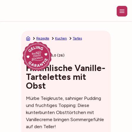
Zum
Inhalt
springen
Rezepte
Kuchen
Tartes
30min
5,0 (26)
Himmlische Vanille-
Tartelettes mit
Obst
Mürbe Teigkruste, sahniger Pudding
und fruchtiges Topping: Diese
kunterbunten Obsttörtchen mit
Vanillecreme bringen Sommergefühle
auf den Teller!