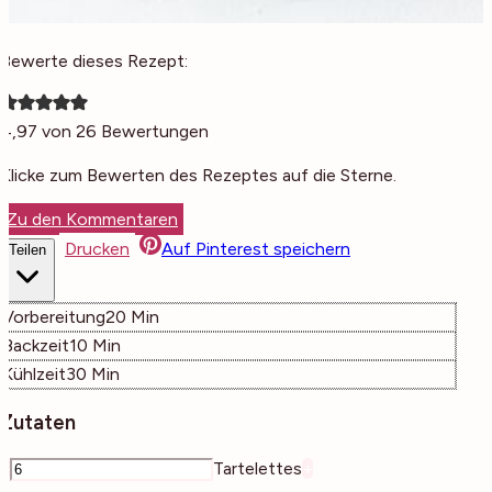
Bewerte dieses Rezept:
4,97
von
26
Bewertungen
Klicke zum Bewerten des Rezeptes auf die Sterne.
Zu den Kommentaren
Drucken
Auf Pinterest speichern
Teilen
Minuten
Vorbereitung
20
Min
Minuten
Backzeit
10
Min
Minuten
Kühlzeit
30
Min
Zutaten
–
Tartelettes
+