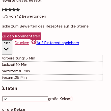
Bewerte dieses Rezept:
4,75
von
12
Bewertungen
Klicke zum Bewerten des Rezeptes auf die Sterne.
Zu den Kommentaren
Drucken
Auf Pinterest speichern
Teilen
Minuten
Vorbereitung
15
Min
Minuten
Backzeit
10
Min
Minuten
Wartezeit
30
Min
Minuten
Gesamt
25
Min
Zutaten
–
große Kekse
+
Für die Kekse