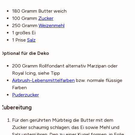
180
Gramm
Butter
weich
100
Gramm
Zucker
250
Gramm
Weizenmehl
1
großes
Ei
1
Prise
Salz
Optional für die Deko
200
Gramm
Rollfondant
alternativ Marzipan oder
Royal Icing, siehe Tipp
Airbrush-Lebensmittelfarben
bzw. normale flüssige
Farben
Puderzucker
Zubereitung
Für den gerührten Mürbteig die Butter mit dem
Zucker schaumig schlagen; das Ei sowie Mehl und
Salz unterrühren. Den zu einer Kugel formen, in Folie