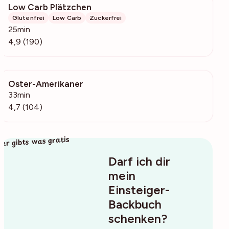
Low Carb Plätzchen
4726
Glutenfrei
Low Carb
Zuckerfrei
25min
4,9 (190)
Oster-Amerikaner
17.1k
33min
4,7 (104)
ier gibts was gratis
Darf ich dir
mein
Einsteiger-
Backbuch
schenken?