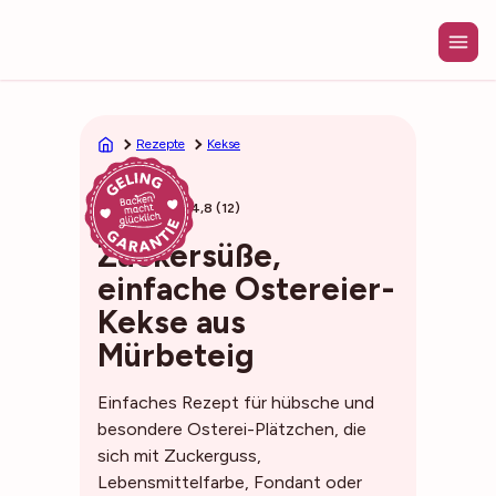
Zum
Inhalt
springen
Rezepte
Kekse
25min
4,8 (12)
Zuckersüße,
einfache Ostereier-
Kekse aus
Mürbeteig
Einfaches Rezept für hübsche und
besondere Osterei-Plätzchen, die
sich mit Zuckerguss,
Lebensmittelfarbe, Fondant oder