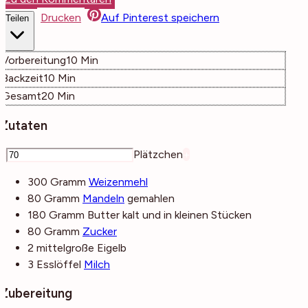
Drucken
Auf Pinterest speichern
Teilen
Minuten
Vorbereitung
10
Min
Minuten
Backzeit
10
Min
Minuten
Gesamt
20
Min
Zutaten
–
Plätzchen
+
300
Gramm
Weizenmehl
80
Gramm
Mandeln
gemahlen
180
Gramm
Butter
kalt und in kleinen Stücken
80
Gramm
Zucker
2
mittelgroße
Eigelb
3
Esslöffel
Milch
Zubereitung