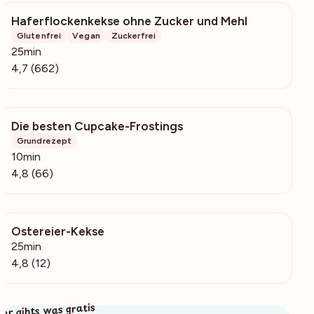
Haferflockenkekse ohne Zucker und Mehl
34.3k
Glutenfrei
Vegan
Zuckerfrei
25min
4,7 (662)
Die besten Cupcake-Frostings
10.4k
Grundrezept
10min
4,8 (66)
Ostereier-Kekse
464
25min
4,8 (12)
ier gibts was gratis