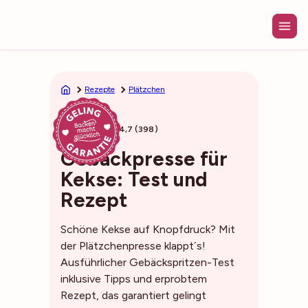
Zum
Inhalt
springen
Rezepte
Plätzchen
20min
4,7 (398)
Gebäckpresse für
Kekse: Test und
Rezept
Schöne Kekse auf Knopfdruck? Mit
der Plätzchenpresse klappt´s!
Ausführlicher Gebäckspritzen-Test
inklusive Tipps und erprobtem
Rezept, das garantiert gelingt