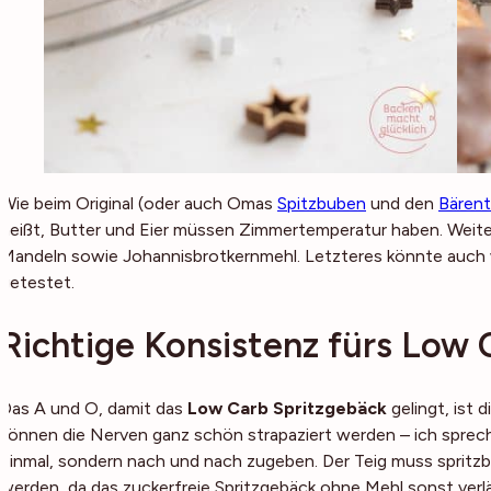
Wie beim Original (oder auch Omas
Spitzbuben
und den
Bären
heißt, Butter und Eier müssen Zimmertemperatur haben. Weit
Mandeln sowie Johannisbrotkernmehl. Letzteres könnte auch 
getestet.
Richtige Konsistenz fürs Low 
Das A und O, damit das
Low Carb Spritzgebäck
gelingt, ist 
können die Nerven ganz schön strapaziert werden – ich spreche 
einmal, sondern nach und nach zugeben. Der Teig muss spritzbar
werden, da das zuckerfreie Spritzgebäck ohne Mehl sonst verläu