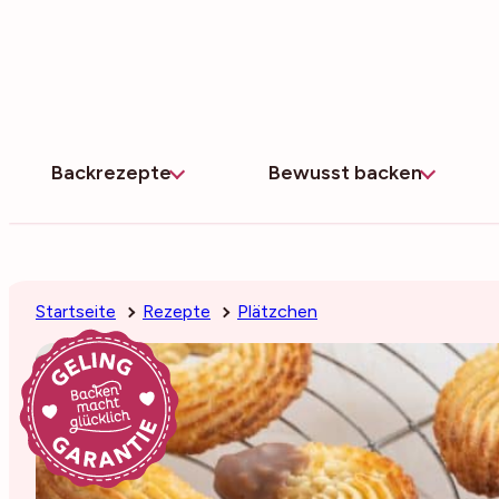
Zum
Inhalt
springen
Backrezepte
Bewusst backen
Startseite
Rezepte
Plätzchen