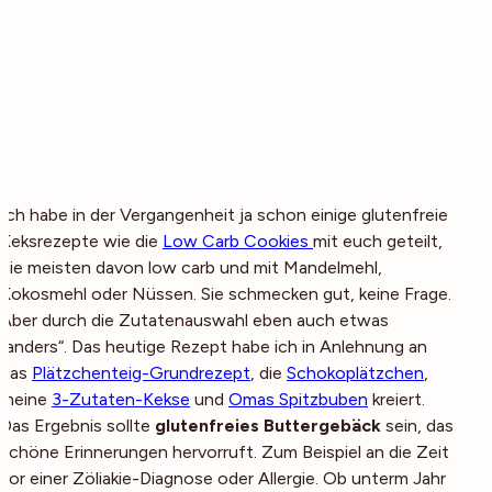
Ich habe in der Vergangenheit ja schon einige glutenfreie
Keksrezepte wie die
Low Carb Cookies
mit euch geteilt,
die meisten davon low carb und mit Mandelmehl,
Kokosmehl oder Nüssen. Sie schmecken gut, keine Frage.
Aber durch die Zutatenauswahl eben auch etwas
„anders“. Das heutige Rezept habe ich in Anlehnung an
das
Plätzchenteig-Grundrezept
, die
Schokoplätzchen
,
meine
3-Zutaten-Kekse
und
Omas Spitzbuben
kreiert.
Das Ergebnis sollte
glutenfreies Buttergebäck
sein, das
schöne Erinnerungen hervorruft. Zum Beispiel an die Zeit
vor einer Zöliakie-Diagnose oder Allergie. Ob unterm Jahr