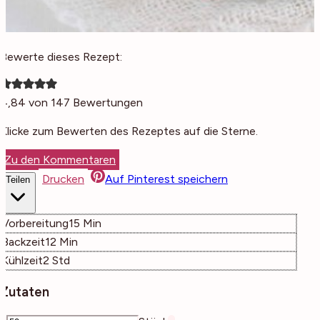
Bewerte dieses Rezept:
4,84
von
147
Bewertungen
Klicke zum Bewerten des Rezeptes auf die Sterne.
Zu den Kommentaren
Drucken
Auf Pinterest speichern
Teilen
Minuten
Vorbereitung
15
Min
Minuten
Backzeit
12
Min
Stunden
Kühlzeit
2
Std
Zutaten