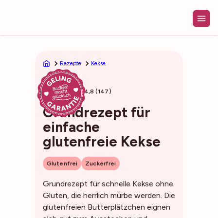
Zum
Inhalt
springen
Rezepte
Kekse
27min
4,8 (147)
Grundrezept für
einfache
glutenfreie Kekse
Glutenfrei
Zuckerfrei
Grundrezept für schnelle Kekse ohne
Gluten, die herrlich mürbe werden. Die
glutenfreien Butterplätzchen eignen