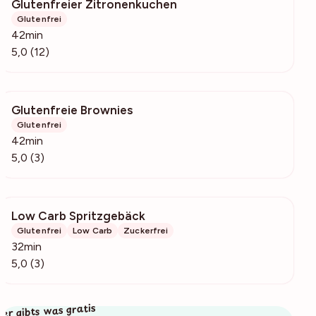
Glutenfreier Zitronenkuchen
3192
Glutenfrei
42min
5,0 (12)
Glutenfreie Brownies
209
Glutenfrei
42min
5,0 (3)
Low Carb Spritzgebäck
1031
Glutenfrei
Low Carb
Zuckerfrei
32min
5,0 (3)
ier gibts was gratis