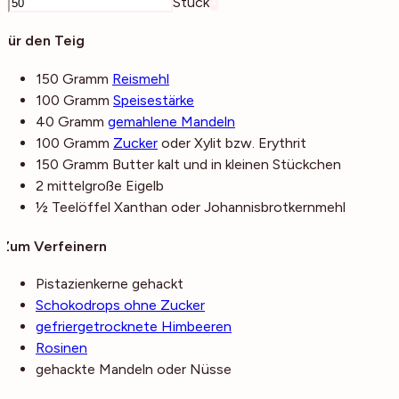
–
Stück
+
Für den Teig
150
Gramm
Reismehl
100
Gramm
Speisestärke
40
Gramm
gemahlene Mandeln
100
Gramm
Zucker
oder Xylit bzw. Erythrit
150
Gramm
Butter
kalt und in kleinen Stückchen
2
mittelgroße
Eigelb
½
Teelöffel
Xanthan
oder Johannisbrotkernmehl
Zum Verfeinern
Pistazienkerne
gehackt
Schokodrops ohne Zucker
gefriergetrocknete Himbeeren
Rosinen
gehackte Mandeln oder Nüsse