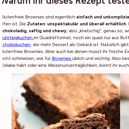
Warum ihr dieses Rezept teste
Glutenfreie Brownies sind eigentlich
einfach und unkomplizi
Ofen ist. Die
Zutaten: unspektakulär und überall erhältlich
.
schokoladig, saftig und chewy
, also „knatschig“, genau so, w
Rührteigkuchen
im Quadratformat, noch ein quasi nur aus Bu
Schokokuchen
, der mehr Dessert als Gebäck ist. Natürlich g
glutenfreie Brownies. Aber auch bei denen müsst ihr frische E
nicht schmelzen, wie für
Brownies
üblich und wichtig. Also be
Zöliakie habt oder eine Weizenunverträglichkeit, könnt ihr euc