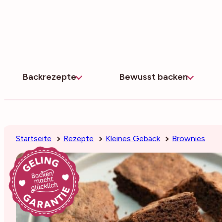
Zum
Inhalt
springen
Backrezepte
Bewusst backen
Startseite
Rezepte
Kleines Gebäck
Brownies