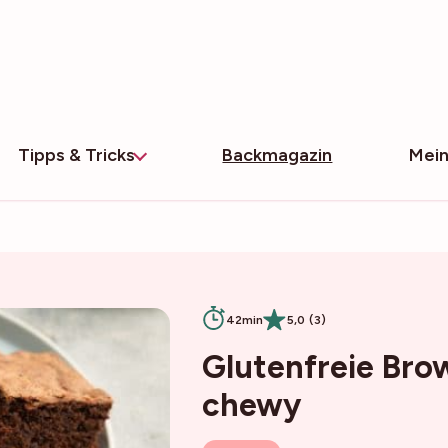
Tipps & Tricks
Backmagazin
Mein
42min
5,0 (3)
Glutenfreie Brow
chewy