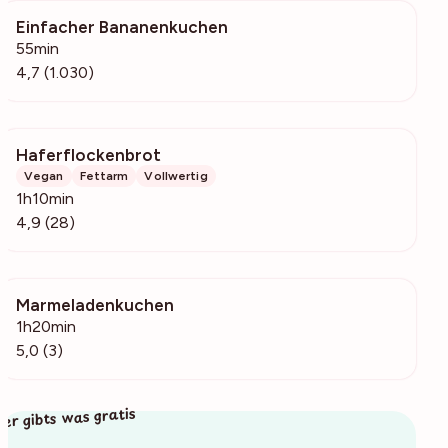
Einfacher Bananenkuchen
53k
55min
4,7 (1.030)
Haferflockenbrot
959
Vegan
Fettarm
Vollwertig
1h10min
4,9 (28)
Marmeladenkuchen
169
1h20min
5,0 (3)
ier gibts was gratis