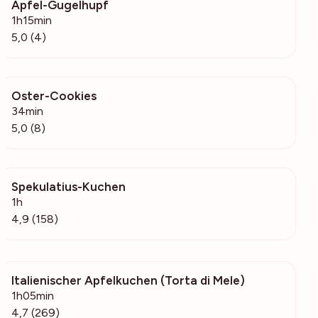
Apfel-Gugelhupf
201
1h15min
5,0 (4)
Oster-Cookies
1047
34min
5,0 (8)
Spekulatius-Kuchen
4518
1h
4,9 (158)
Italienischer Apfelkuchen (Torta di Mele)
4988
1h05min
4,7 (269)