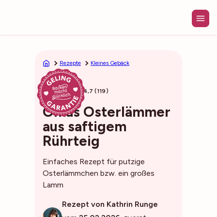
Zum
Inhalt
springen
Rezepte
Kleines Gebäck
35min
4,7 (119)
Omas Osterlämmer
aus saftigem
Rührteig
Einfaches Rezept für putzige
Osterlämmchen bzw. ein großes
Lamm
Rezept von Kathrin Runge