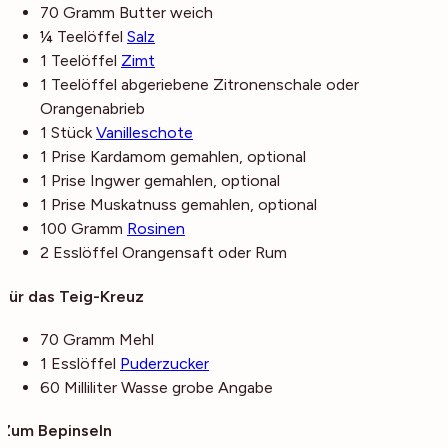
70
Gramm
Butter
weich
¼
Teelöffel
Salz
1
Teelöffel
Zimt
1
Teelöffel
abgeriebene Zitronenschale
oder
Orangenabrieb
1
Stück
Vanilleschote
1
Prise
Kardamom
gemahlen, optional
1
Prise
Ingwer
gemahlen, optional
1
Prise
Muskatnuss
gemahlen, optional
100
Gramm
Rosinen
2
Esslöffel
Orangensaft
oder Rum
Für das Teig-Kreuz
70
Gramm
Mehl
1
Esslöffel
Puderzucker
60
Milliliter
Wasse
grobe Angabe
Zum Bepinseln