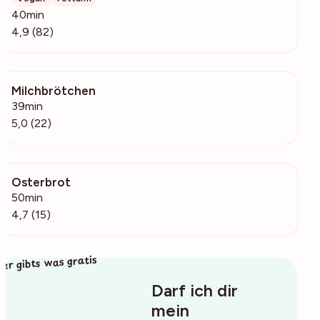
40min
4,9 (82)
Milchbrötchen
1400
39min
5,0 (22)
Osterbrot
1341
50min
4,7 (15)
ier gibts was gratis
Darf ich dir
mein