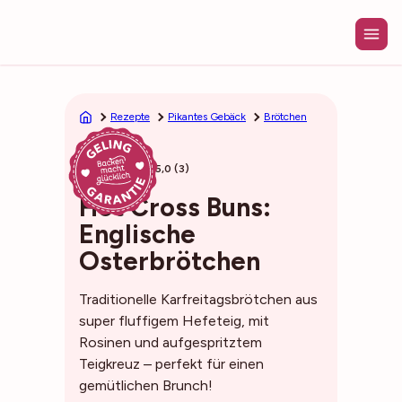
Zum
Inhalt
springen
Rezepte
Pikantes Gebäck
Brötchen
50min
5,0 (3)
Hot Cross Buns:
Englische
Osterbrötchen
Traditionelle Karfreitagsbrötchen aus
super fluffigem Hefeteig, mit
Rosinen und aufgespritztem
Teigkreuz – perfekt für einen
gemütlichen Brunch!