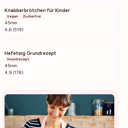
Knabberbrötchen für Kinder
101k
Vegan
Zuckerfrei
45min
4,6 (519)
Hefeteig Grundrezept
3040
Grundrezept
45min
4,9 (178)
Deine Glücksbäckerin