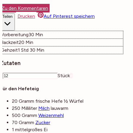
Zu den Kommentaren
Drucken
Auf Pinterest speichern
Teilen
Minuten
Vorbereitung
30
Min
Minuten
Backzeit
20
Min
Stunde
Minuten
Gehzeit
1
Std
30
Min
Zutaten
–
Stück
+
Für den Hefeteig
20
Gramm
frische Hefe
½ Würfel
250
Milliliter
Milch
lauwarm
500
Gramm
Weizenmehl
70
Gramm
Zucker
1
mittelgroßes
Ei