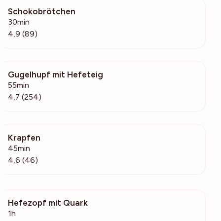
Schokobrötchen
17.1k
30min
4,9 (89)
Gugelhupf mit Hefeteig
5173
55min
4,7 (254)
Krapfen
1385
45min
4,6 (46)
Hefezopf mit Quark
118k
1h