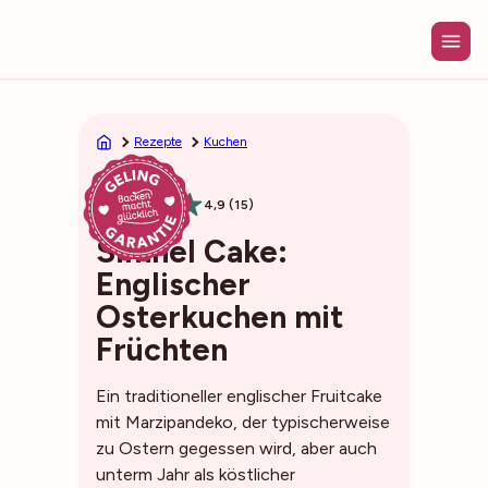
Zum
Inhalt
springen
Rezepte
Kuchen
2h30min
4,9 (15)
Simnel Cake:
Englischer
Osterkuchen mit
Früchten
Ein traditioneller englischer Fruitcake
mit Marzipandeko, der typischerweise
zu Ostern gegessen wird, aber auch
unterm Jahr als köstlicher