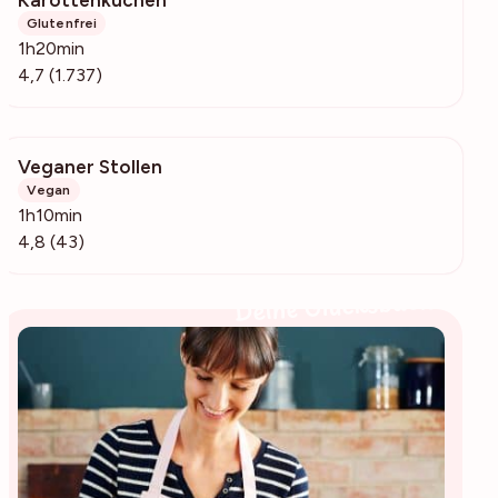
Karottenkuchen
172k
Glutenfrei
1h20min
4,7 (1.737)
Veganer Stollen
1064
Vegan
1h10min
4,8 (43)
Deine Glücksbäckerin