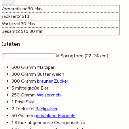
Minuten
Vorbereitung
30
Min
Stunden
Backzeit
2
Std
Minuten
Wartezeit
30
Min
Stunden
Minuten
Gesamt
2
Std
30
Min
Zutaten
–
kl. Springform (22-24 cm)
+
500
Gramm
Marzipan
300
Gramm
Butter
weich
300
Gramm
brauner Zucker
5
mittelgroße
Eier
250
Gramm
Weizenmehl
1
Prise
Salz
2
Teelöffel
Backpulver
50
Gramm
gemahlene Mandeln
1
Stück
abgeriebene Orangenschale