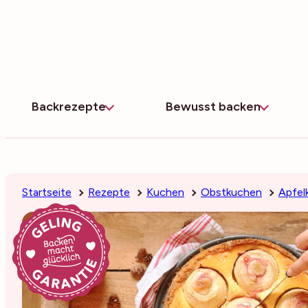
Zum
Inhalt
springen
Backrezepte
Bewusst backen
Startseite
Rezepte
Kuchen
Obstkuchen
Apfel