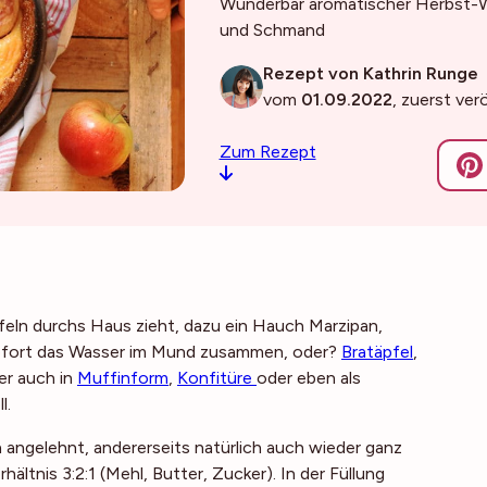
Wunderbar aromatischer Herbst-W
und Schmand
Rezept von Kathrin Runge
vom
01.09.2022
, zuerst ver
Zum Rezept
feln durchs Haus zieht, dazu ein Hauch Marzipan,
 sofort das Wasser im Mund zusammen, oder?
Bratäpfel
,
er auch in
Muffinform
,
Konfitüre
oder eben als
l.
angelehnt, andererseits natürlich auch wieder ganz
ältnis 3:2:1 (Mehl, Butter, Zucker). In der Füllung