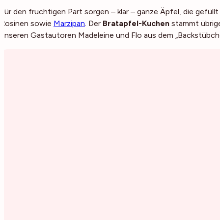
Für den fruchtigen Part sorgen – klar – ganze Äpfel, die gefüll
Rosinen sowie
Marzipan
. Der
Bratapfel-Kuchen
stammt übrige
unseren Gastautoren Madeleine und Flo aus dem „Backstübch