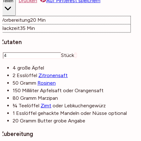
Drucken
Auf Pinterest speichern
Teilen
Minuten
Vorbereitung
20
Min
Minuten
Backzeit
35
Min
Zutaten
–
Stück
+
4
große
Äpfel
2
Esslöffel
Zitronensaft
50
Gramm
Rosinen
150
Milliliter
Apfelsaft
oder Orangensaft
80
Gramm
Marzipan
¾
Teelöffel
Zimt
oder Lebkuchengewürz
1
Esslöffel
gehackte Mandeln oder Nüsse
optional
20
Gramm
Butter
grobe Angabe
Zubereitung