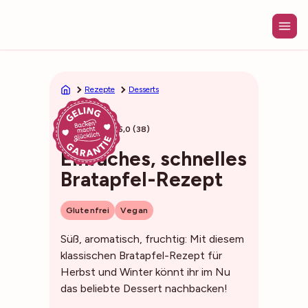
Zum
Inhalt
springen
Rezepte
Desserts
55min
5,0 (38)
Einfaches, schnelles
Bratapfel-Rezept
Glutenfrei
Vegan
Süß, aromatisch, fruchtig: Mit diesem
klassischen Bratapfel-Rezept für
Herbst und Winter könnt ihr im Nu
das beliebte Dessert nachbacken!