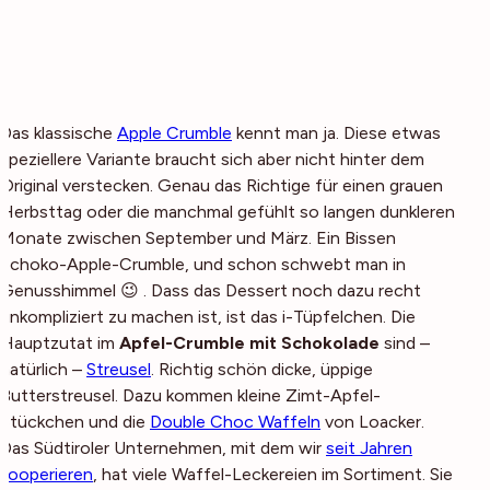
Das klassische
Apple Crumble
kennt man ja. Diese etwas
speziellere Variante braucht sich aber nicht hinter dem
Original verstecken. Genau das Richtige für einen grauen
Herbsttag oder die manchmal gefühlt so langen dunkleren
Monate zwischen September und März. Ein Bissen
Schoko-Apple-Crumble, und schon schwebt man in
Genusshimmel 😉 . Dass das Dessert noch dazu recht
unkompliziert zu machen ist, ist das i-Tüpfelchen. Die
Hauptzutat im
Apfel-Crumble mit Schokolade
sind –
natürlich –
Streusel
. Richtig schön dicke, üppige
Butterstreusel. Dazu kommen kleine Zimt-Apfel-
Stückchen und die
Double Choc Waffeln
von Loacker.
Das Südtiroler Unternehmen, mit dem wir
seit Jahren
kooperieren
, hat viele Waffel-Leckereien im Sortiment. Sie