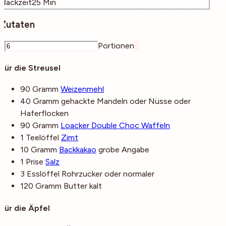
Minuten
Backzeit
25
Min
Zutaten
–
Portionen
+
Für die Streusel
90
Gramm
Weizenmehl
40
Gramm
gehackte Mandeln oder Nüsse
oder
Haferflocken
90
Gramm
Loacker Double Choc Waffeln
1
Teelöffel
Zimt
10
Gramm
Backkakao
grobe Angabe
1
Prise
Salz
3
Esslöffel
Rohrzucker
oder normaler
120
Gramm
Butter
kalt
Für die Äpfel