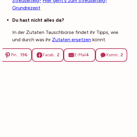
Streuselteig?
Hier geht's zum Streuselteig-
Grundrezept
Du hast nicht alles da?
In der Zutaten Tauschbörse findet ihr Tipps, wie
und durch was ihr
Zutaten ersetzen
könnt.
196
2
4
2
Pinterest
Facebook
E-Mail
Kommentare