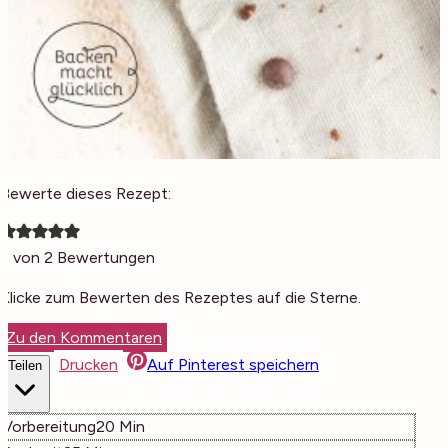
Bewerte dieses Rezept:
5
von
2
Bewertungen
Klicke zum Bewerten des Rezeptes auf die Sterne.
Zu den Kommentaren
Drucken
Auf Pinterest speichern
Teilen
Minuten
Vorbereitung
20
Min