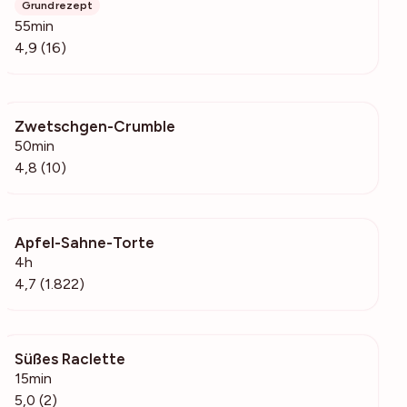
Grundrezept
55min
4,9 (16)
Zwetschgen-Crumble
1173
50min
4,8 (10)
Apfel-Sahne-Torte
387k
4h
4,7 (1.822)
Süßes Raclette
130
15min
5,0 (2)