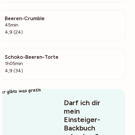
Beeren-Crumble
2278
45min
4,9 (24)
Schoko-Beeren-Torte
930
1h05min
4,9 (34)
ier gibts was gratis
Darf ich dir
mein
Einsteiger-
Backbuch