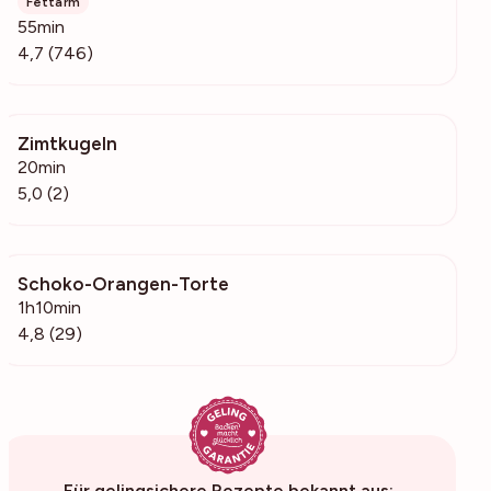
Fettarm
55min
4,7 (746)
Zimtkugeln
463
20min
5,0 (2)
Schoko-Orangen-Torte
586
1h10min
4,8 (29)
Für gelingsichere Rezepte bekannt aus: