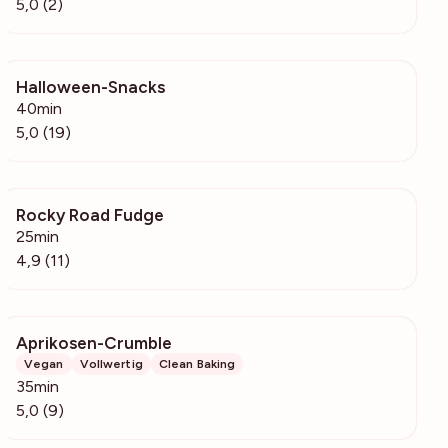
5,0 (2)
Halloween-Snacks
254
40min
5,0 (19)
Rocky Road Fudge
299
25min
4,9 (11)
Aprikosen-Crumble
566
Vegan
Vollwertig
Clean Baking
35min
5,0 (9)