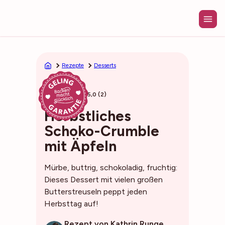
Zum
Inhalt
springen
Rezepte
Desserts
45min
5,0 (2)
Herbstliches
Schoko-Crumble
mit Äpfeln
Mürbe, buttrig, schokoladig, fruchtig:
Dieses Dessert mit vielen großen
Butterstreuseln peppt jeden
Herbsttag auf!
Rezept von Kathrin Runge