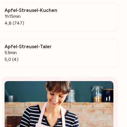
Apfel-Streusel-Kuchen
19.1k
1h15min
4,8 (747)
Apfel-Streusel-Taler
540
53min
5,0 (4)
Deine Glücksbäckerin