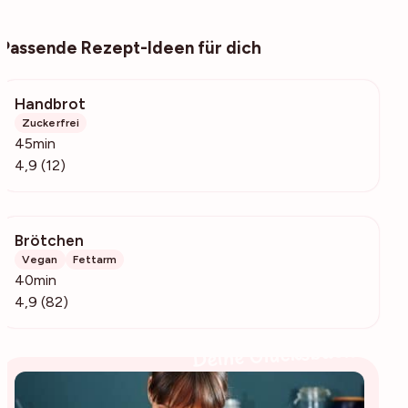
Passende Rezept-Ideen für dich
Handbrot
334
Zuckerfrei
45min
4,9 (12)
Brötchen
4723
Vegan
Fettarm
40min
4,9 (82)
Deine Glücksbäckerin