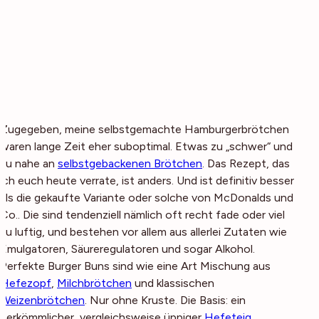
Zugegeben, meine selbstgemachte Hamburgerbrötchen
waren lange Zeit eher suboptimal. Etwas zu „schwer“ und
zu nahe an
selbstgebackenen Brötchen
. Das Rezept, das
ich euch heute verrate, ist anders. Und ist definitiv besser
als die gekaufte Variante oder solche von McDonalds und
Co.. Die sind tendenziell nämlich oft recht fade oder viel
zu luftig, und bestehen vor allem aus allerlei Zutaten wie
Emulgatoren, Säureregulatoren und sogar Alkohol.
Perfekte Burger Buns sind wie eine Art Mischung aus
Hefezopf
,
Milchbrötchen
und klassischen
Weizenbrötchen
. Nur ohne Kruste. Die Basis: ein
herkömmlicher, vergleichsweise üppiger
Hefeteig
.