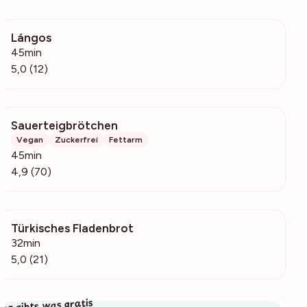
Lángos
5145
45min
5,0 (12)
Sauerteigbrötchen
5377
Vegan
Zuckerfrei
Fettarm
45min
4,9 (70)
Türkisches Fladenbrot
432
32min
5,0 (21)
ier gibts was gratis