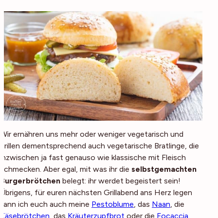
Wir ernähren uns mehr oder weniger vegetarisch und
grillen dementsprechend auch vegetarische Bratlinge, die
inzwischen ja fast genauso wie klassische mit Fleisch
schmecken. Aber egal, mit was ihr die
selbstgemachten
Burgerbrötchen
belegt: ihr werdet begeistert sein!
Übrigens, für euren nächsten Grillabend ans Herz legen
kann ich euch auch meine
Pestoblume
, das
Naan
, die
Käsebrötchen
, das
Kräuterzupfbrot
oder die
Focaccia
.