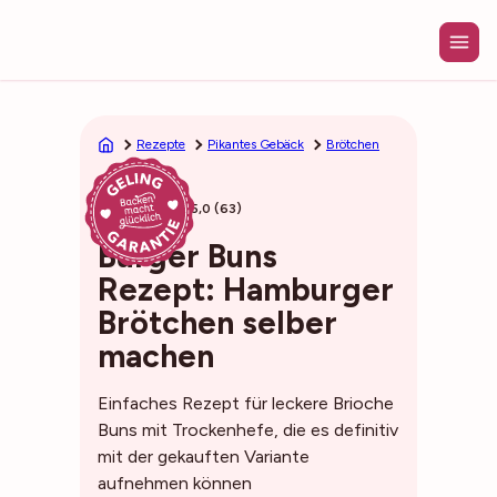
Zum
Inhalt
springen
Rezepte
Pikantes Gebäck
Brötchen
35min
5,0 (63)
Burger Buns
Rezept: Hamburger
Brötchen selber
machen
Einfaches Rezept für leckere Brioche
Buns mit Trockenhefe, die es definitiv
mit der gekauften Variante
aufnehmen können