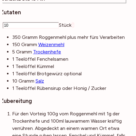
Zutaten
–
Stück
+
350
Gramm
Roggenmehl
plus mehr fürs Verarbeiten
150
Gramm
Weizenmehl
5
Gramm
Trockenhefe
1
Teelöffel
Fenchelsamen
1
Teelöffel
Kümmel
1
Teelöffel
Brotgewürz
optional
10
Gramm
Salz
1
Teelöffel
Rübensirup
oder Honig / Zucker
Zubereitung
Für den Vorteig 100g vom Roggenmehl mit 1g der
Trockenhefe und 100ml lauwarmem Wasser kräftig
verrühren. Abgedeckt an einem warmen Ort etwa
eine Stunde ruhen lassen. Fenchel und Kümmel, falls