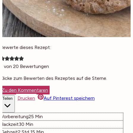
Bewerte dieses Rezept:
5
von
20
Bewertungen
Klicke zum Bewerten des Rezeptes auf die Sterne.
Zu den Kommentaren
Drucken
Auf Pinterest speichern
Teilen
Minuten
Vorbereitung
25
Min
Minuten
Backzeit
30
Min
Stunden
Minuten
Gehzeit
2
Std
15
Min