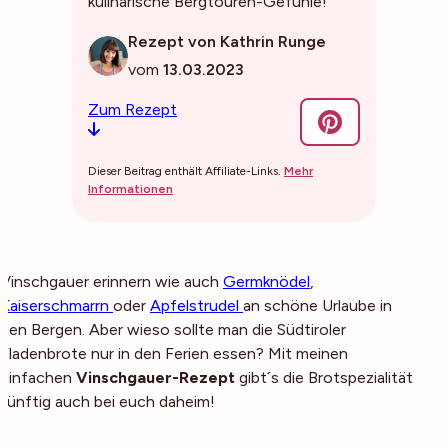
kulinarische Bergtouren-Gefühle!
Rezept von Kathrin Runge
vom
13.03.2023
Zum Rezept
Dieser Beitrag enthält Affiliate-Links.
Mehr
Informationen
Vinschgauer erinnern wie auch
Germknödel
,
Kaiserschmarrn
oder
Apfelstrudel
an schöne Urlaube in
den Bergen. Aber wieso sollte man die Südtiroler
Fladenbrote nur in den Ferien essen? Mit meinen
einfachen
Vinschgauer-Rezept
gibt´s die Brotspezialität
künftig auch bei euch daheim!