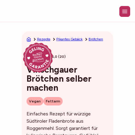
Zum
Inhalt
springen
Rezepte
Pikantes Gebäck
Brötchen
55min
5,0 (20)
Vinschgauer
Brötchen selber
machen
Vegan
Fettarm
Einfaches Rezept für würzige
Südtiroler Fladenbrote aus
Roggenmehl. Sorgt garantiert für