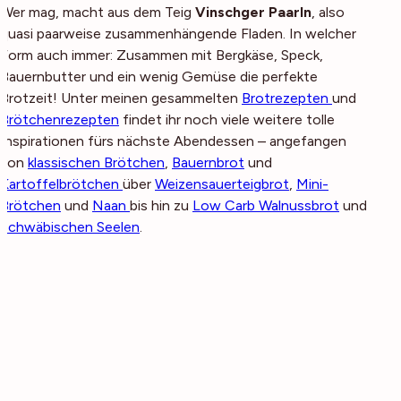
Wer mag, macht aus dem Teig
Vinschger Paarln
, also
quasi paarweise zusammenhängende Fladen. In welcher
Form auch immer: Zusammen mit Bergkäse, Speck,
Bauernbutter und ein wenig Gemüse die perfekte
Brotzeit! Unter meinen gesammelten
Brotrezepten
und
Brötchenrezepten
findet ihr noch viele weitere tolle
Inspirationen fürs nächste Abendessen – angefangen
von
klassischen Brötchen
,
Bauernbrot
und
Kartoffelbrötchen
über
Weizensauerteigbrot
,
Mini-
Brötchen
und
Naan
bis hin zu
Low Carb Walnussbrot
und
Schwäbischen Seelen
.