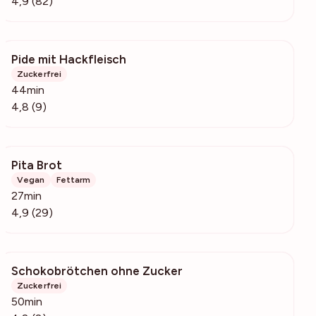
4,9 (82)
Pide mit Hackfleisch
6565
Zuckerfrei
44min
4,8 (9)
Pita Brot
807
Vegan
Fettarm
27min
4,9 (29)
Schokobrötchen ohne Zucker
382
Zuckerfrei
50min