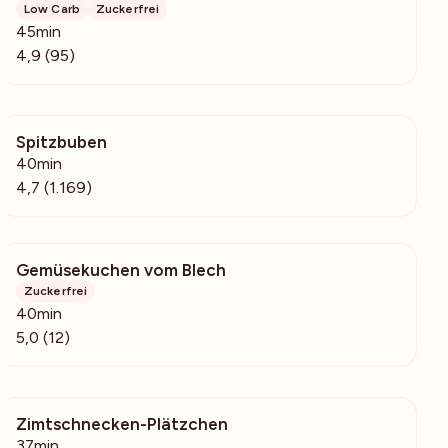
Low Carb
Zuckerfrei
45min
4,9 (95)
Spitzbuben
86.5k
40min
4,7 (1.169)
Gemüsekuchen vom Blech
3115
Zuckerfrei
40min
5,0 (12)
Zimtschnecken-Plätzchen
5373
37min