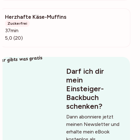
Herzhafte Käse-Muffins
3732
Zuckerfrei
37min
5,0 (20)
ier gibts was gratis
Darf ich dir
mein
Einsteiger-
Backbuch
schenken?
Dann abonniere jetzt
meinen Newsletter und
erhalte mein eBook
kostenlos als