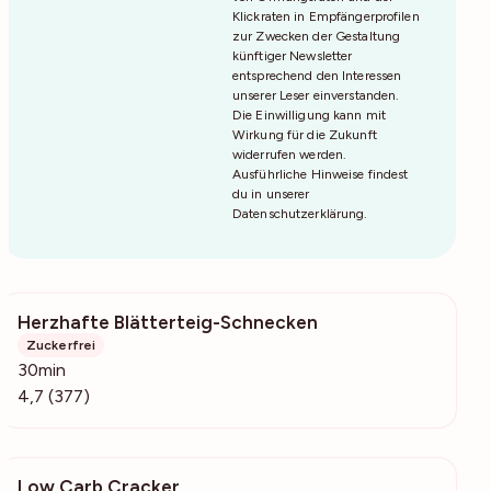
Klickraten in Empfängerprofilen
zur Zwecken der Gestaltung
künftiger Newsletter
entsprechend den Interessen
unserer Leser einverstanden.
Die Einwilligung kann mit
Wirkung für die Zukunft
widerrufen werden.
Ausführliche Hinweise findest
du in unserer
Datenschutzerklärung
.
Herzhafte Blätterteig-Schnecken
40.6k
Zuckerfrei
30min
4,7 (377)
Low Carb Cracker
4651