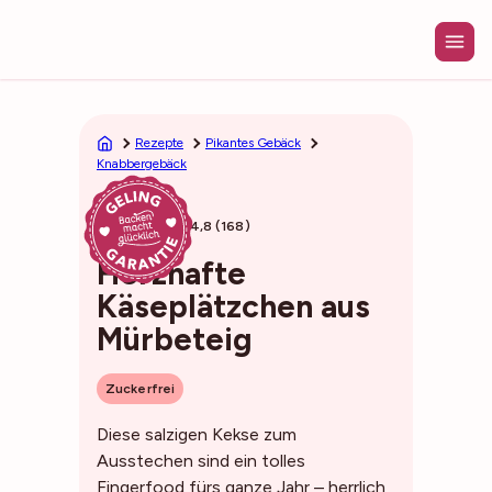
Zum
Inhalt
springen
Rezepte
Pikantes Gebäck
Knabbergebäck
37min
4,8 (168)
Herzhafte
Käseplätzchen aus
Mürbeteig
Zuckerfrei
Diese salzigen Kekse zum
Ausstechen sind ein tolles
Fingerfood fürs ganze Jahr – herrlich