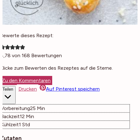
Bewerte dieses Rezept:
4,78
von
168
Bewertungen
Klicke zum Bewerten des Rezeptes auf die Sterne.
Zu den Kommentaren
Drucken
Auf Pinterest speichern
Teilen
Minuten
Vorbereitung
25
Min
Minuten
Backzeit
12
Min
Stunde
Kühlzeit
1
Std
Zutaten