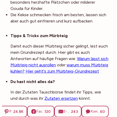
besonders herzhafte Plätzchen oder milderer
Gouda für Kinder.
Die Kekse schmecken frisch am besten, lassen sich
aber auch gut einfrieren und kurz aufbacken.
Noch mehr Tipps
Tipps & Tricks zum Mürbteig
Damit euch dieser Mürbteig sicher gelingt, lest euch
mein Grundrezept durch. Hier gibt es auch
Antworten auf häufige Fragen wie:
Warum lässt sich
Mürbteig nicht ausrollen
oder
warum muss Mürbteig
kühlen?
Hier geht's zum Mürbteig-Grundrezept
Du hast nicht alles da?
In der Zutaten Tauschbörse findet ihr Tipps, wie
und durch was ihr
Zutaten ersetzen
könnt.
24.8K
120
243
60
Pinterest
Facebook
E-Mail
Kommentare