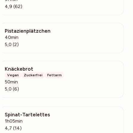
4,9 (62)
Pistazienplätzchen
130
40min
5,0 (2)
Knäckebrot
125
Vegan
Zuckerfrei
Fettarm
50min
5,0 (6)
Spinat-Tartelettes
1311
1h05min
4,7 (14)