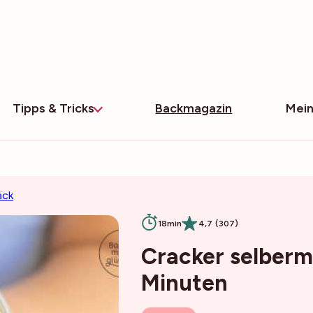
Tipps & Tricks
Backmagazin
Mein
äck
18min
4,7 (307)
Cracker selberm
Minuten