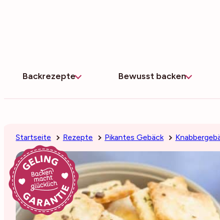
Zum
Inhalt
springen
Backrezepte
Bewusst backen
Startseite
Rezepte
Pikantes Gebäck
Knabbergeb