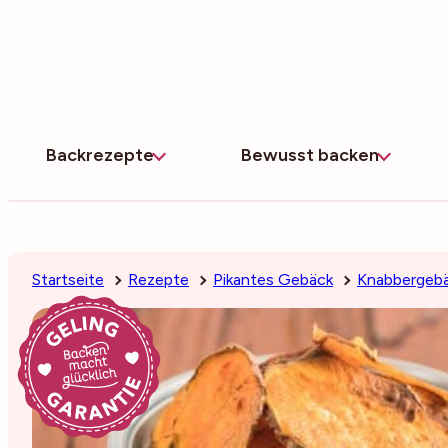
Zum
Inhalt
springen
Backrezepte
Bewusst backen
Startseite
Rezepte
Pikantes Gebäck
Knabbergeb