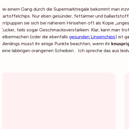
Bei einem Gang durch die Supermarktregale bekommt man inzw
Kartoffelchips. Nur eben gesünder, fettärmer und ballaststoffr
entpuppen sie sich bei näherem Hinsehen oft als Kopie „ungesu
Zucker, teils sogar Geschmacksverstärkern. Klar, kann man tr
selbermachen (oder die ebenfalls
gesunden Linsenchips
) ist g
Allerdings müsst ihr einige Punkte beachten, wenn ihr
knuspri
keine labbrigen orangenen Scheiben… Ich spreche das aus leidv