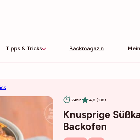
Tipps & Tricks
Backmagazin
Mein
äck
55min
4,8 (138)
Knusprige Süßka
Backofen