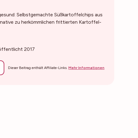
 gesund: Selbstgemachte Süßkartoffelchips aus
native zu herkömmlichen frittierten Kartoffel-
öffentlicht 2017
Dieser Beitrag enthält Affiliate-Links.
Mehr Informationen