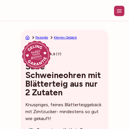
Zum
Inhalt
springen
Rezepte
Kleines Gebäck
35min
4,9 (7)
Süße
Schweineohren mit
Blätterteig aus nur
2 Zutaten
Knuspriges, feines Blätterteiggebäck
mit Zimtzucker- mindestens so gut
wie gekauft!