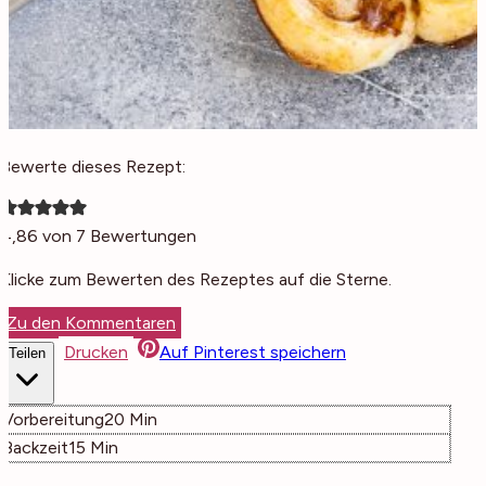
Bewerte dieses Rezept:
4,86
von
7
Bewertungen
Klicke zum Bewerten des Rezeptes auf die Sterne.
Zu den Kommentaren
Drucken
Auf Pinterest speichern
Teilen
Minuten
Vorbereitung
20
Min
Minuten
Backzeit
15
Min