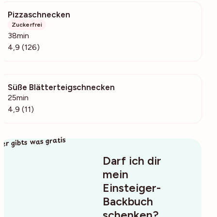
Pizzaschnecken
13.9k
Zuckerfrei
38min
4,9 (126)
Süße Blätterteigschnecken
206
25min
4,9 (11)
ier gibts was gratis
Darf ich dir
mein
Einsteiger-
Backbuch
schenken?