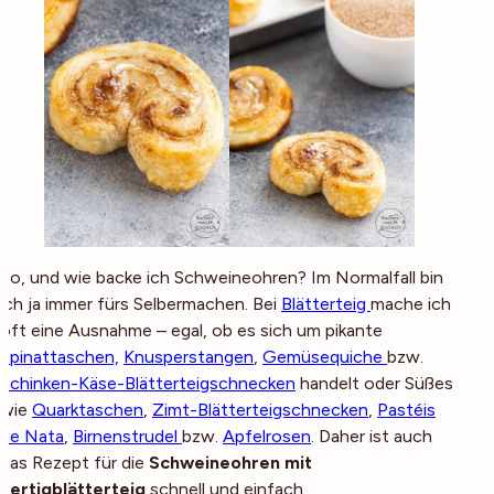
So, und wie backe ich Schweineohren? Im Normalfall bin
ich ja immer fürs Selbermachen. Bei
Blätterteig
mache ich
oft eine Ausnahme – egal, ob es sich um pikante
Spinattaschen,
Knusperstangen
,
Gemüsequiche
bzw.
Schinken-Käse-Blätterteigschnecken
handelt oder Süßes
wie
Quarktaschen
,
Zimt-Blätterteigschnecken
,
Pastéis
de Nata
,
Birnenstrudel
bzw.
Apfelrosen
. Daher ist auch
das Rezept für die
Schweineohren mit
Fertigblätterteig
schnell und einfach.