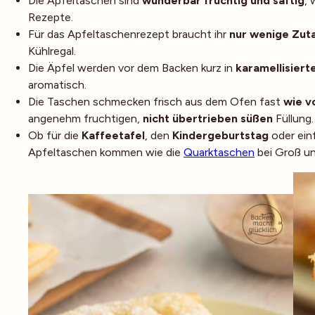
Die Apfeltaschen sind
wunderbar fruchtig und saftig
, 
Rezepte.
Für das Apfeltaschenrezept braucht ihr
nur wenige Zut
Kühlregal.
Die Äpfel werden vor dem Backen kurz in
karamellisier
aromatisch.
Die Taschen schmecken frisch aus dem Ofen fast
wie v
angenehm fruchtigen,
nicht übertrieben süßen
Füllung.
Ob für die
Kaffeetafel
, den
Kindergeburtstag
oder ein
Apfeltaschen kommen wie die
Quarktaschen
bei Groß un