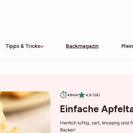
Tipps & Tricks
Backmagazin
Mein
48min
4,9 (26)
Einfache Apfelt
Herrlich luftig, zart, knusprig un
Bäcker!