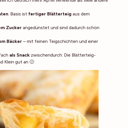
weil ich deutlich mehr Äpfel verwende als viele andere
aten
. Basis ist
fertiger Blätterteig
aus dem
tem Zucker
angedünstet und sind dadurch schön
om Bäcker
– mit feinen Teigschichten und einer
fach
als Snack
zwischendurch: Die Blätterteig-
d Klein gut an 🙂