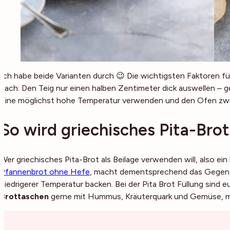
Ich habe beide Varianten durch 😉 Die wichtigsten Faktoren fü
nach: Den Teig nur einen halben Zentimeter dick auswellen –
Eine möglichst hohe Temperatur verwenden und den Ofen zwi
So wird griechisches Pita-Brot
Wer griechisches Pita-Brot als Beilage verwenden will, also ei
Pfannenbrot ohne Hefe
, macht dementsprechend das Gegenteil
niedrigerer Temperatur backen. Bei der Pita Brot Füllung sind e
Brottaschen
gerne mit Hummus, Kräuterquark und Gemüse, ma