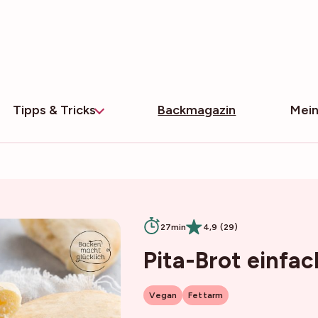
Tipps & Tricks
Backmagazin
Mein
27min
4,9 (29)
Pita-Brot einfa
Vegan
Fettarm