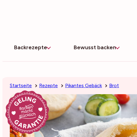
Zum
Inhalt
springen
Backrezepte
Bewusst backen
Startseite
Rezepte
Pikantes Gebäck
Brot