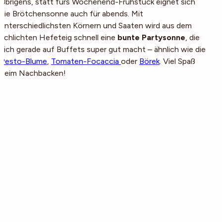
Übrigens, statt fürs Wochenend-Frühstück eignet sich
die Brötchensonne auch für abends. Mit
unterschiedlichsten Körnern und Saaten wird aus dem
schlichten Hefeteig schnell eine
bunte Partysonne
, die
sich gerade auf Buffets super gut macht – ähnlich wie die
Pesto-Blume
,
Tomaten-Focaccia
oder
Börek
. Viel Spaß
beim Nachbacken!