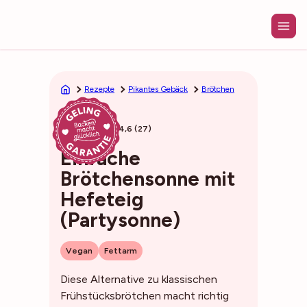
Zum
Inhalt
springen
Rezepte
Pikantes Gebäck
Brötchen
50min
4,6 (27)
Einfache
Brötchensonne mit
Hefeteig
(Partysonne)
Vegan
Fettarm
Diese Alternative zu klassischen
Frühstücksbrötchen macht richtig