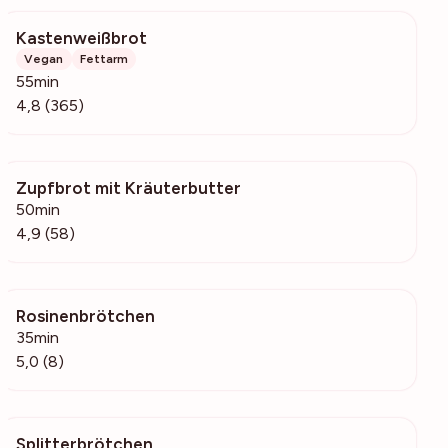
Kastenweißbrot
6287
Vegan
Fettarm
55min
4,8 (365)
Zupfbrot mit Kräuterbutter
17.7k
50min
4,9 (58)
Rosinenbrötchen
1001
35min
5,0 (8)
Splitterbrötchen
217