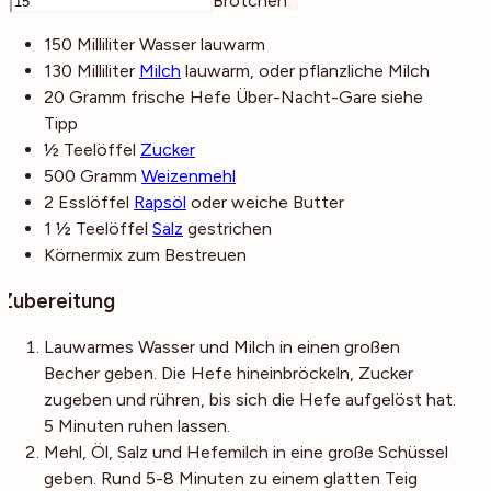
–
Brötchen
+
150
Milliliter
Wasser
lauwarm
130
Milliliter
Milch
lauwarm, oder pflanzliche Milch
20
Gramm
frische Hefe
Über-Nacht-Gare siehe
Tipp
½
Teelöffel
Zucker
500
Gramm
Weizenmehl
2
Esslöffel
Rapsöl
oder weiche Butter
1 ½
Teelöffel
Salz
gestrichen
Körnermix
zum Bestreuen
Zubereitung
Lauwarmes Wasser und Milch in einen großen
Becher geben. Die Hefe hineinbröckeln, Zucker
zugeben und rühren, bis sich die Hefe aufgelöst hat.
5 Minuten ruhen lassen.
Mehl, Öl, Salz und Hefemilch in eine große Schüssel
geben. Rund 5-8 Minuten zu einem glatten Teig