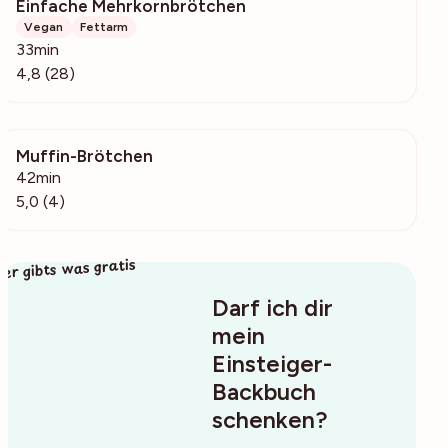
Einfache Mehrkornbrötchen
414
Vegan
Fettarm
33min
4,8 (28)
Muffin-Brötchen
319
42min
5,0 (4)
ier gibts was gratis
Darf ich dir
mein
Einsteiger-
Backbuch
schenken?