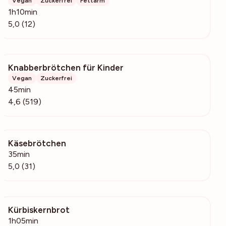
Vegan
Zuckerfrei
Fettarm
1h10min
5,0 (12)
Knabberbrötchen für Kinder
101k
Vegan
Zuckerfrei
45min
4,6 (519)
Käsebrötchen
2434
35min
5,0 (31)
Kürbiskernbrot
125
1h05min