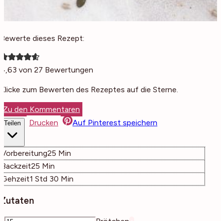
Bewerte dieses Rezept:
4,63
von
27
Bewertungen
Klicke zum Bewerten des Rezeptes auf die Sterne.
Zu den Kommentaren
Drucken
Auf Pinterest speichern
Teilen
Minuten
Vorbereitung
25
Min
Minuten
Backzeit
25
Min
Stunde
Minuten
Gehzeit
1
Std
30
Min
Zutaten