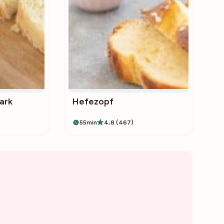
ark
Hefezopf
55min
4,8 (467)