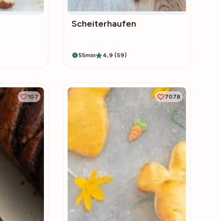
Scheiterhaufen
55min
4,9 (59)
107
7078