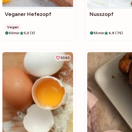
Veganer Hefezopf
Nusszopf
Vegan
50min
5,0 (3)
55min
4,9 (75)
3040