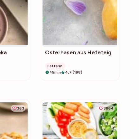
bka
Osterhasen aus Hefeteig
Fettarm
45min
4,7 (198)
363
3864