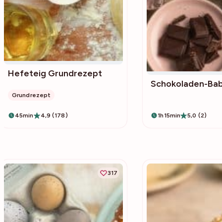
Hefeteig Grundrezept
Schokoladen-Ba
Grundrezept
45min
4,9 (178)
1h15min
5,0 (2)
317