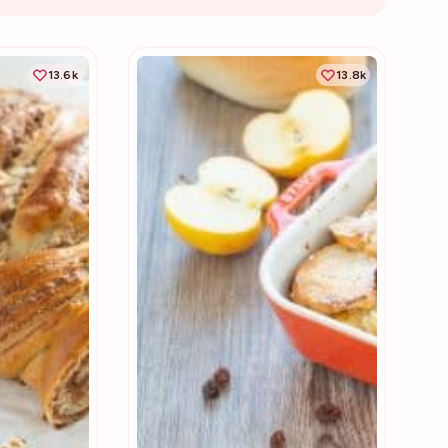
13.6k
13.8k