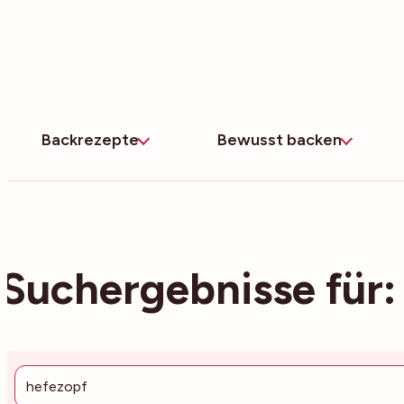
Zum
Inhalt
springen
Backrezepte
Bewusst backen
Suchergebnisse für:
Suche