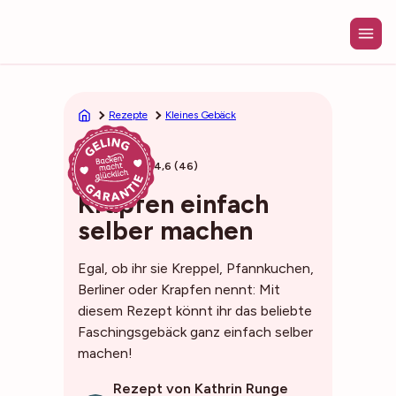
Zum
Inhalt
springen
Rezepte
Kleines Gebäck
45min
4,6 (46)
Krapfen einfach
selber machen
Egal, ob ihr sie Kreppel, Pfannkuchen,
Berliner oder Krapfen nennt: Mit
diesem Rezept könnt ihr das beliebte
Faschingsgebäck ganz einfach selber
machen!
Rezept von Kathrin Runge