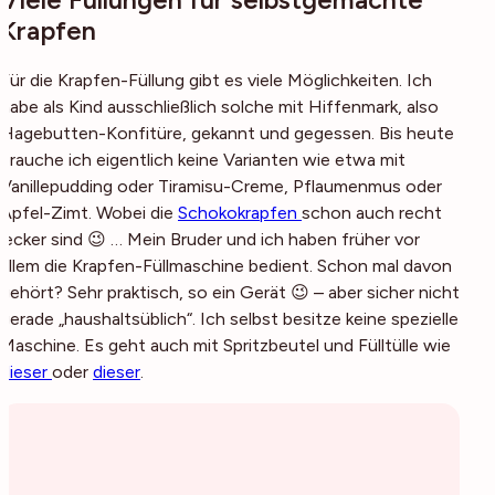
Viele Füllungen für selbstgemachte
Krapfen
Für die Krapfen-Füllung gibt es viele Möglichkeiten. Ich
habe als Kind ausschließlich solche mit Hiffenmark, also
Hagebutten-Konfitüre, gekannt und gegessen. Bis heute
brauche ich eigentlich keine Varianten wie etwa mit
Vanillepudding oder Tiramisu-Creme, Pflaumenmus oder
Apfel-Zimt. Wobei die
Schokokrapfen
schon auch recht
lecker sind 😉 … Mein Bruder und ich haben früher vor
allem die Krapfen-Füllmaschine bedient. Schon mal davon
gehört? Sehr praktisch, so ein Gerät 😉 – aber sicher nicht
gerade „haushaltsüblich“. Ich selbst besitze keine spezielle
Maschine. Es geht auch mit Spritzbeutel und Fülltülle wie
dieser
oder
dieser
.