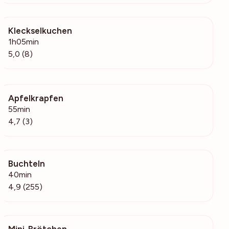
Kleckselkuchen
376
1h05min
5,0 (8)
Apfelkrapfen
106
55min
4,7 (3)
Buchteln
17.5k
40min
4,9 (255)