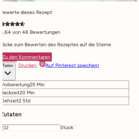
Bewerte dieses Rezept:
4,64
von
46
Bewertungen
Klicke zum Bewerten des Rezeptes auf die Sterne.
Zu den Kommentaren
Drucken
Auf Pinterest speichern
Teilen
Minuten
Vorbereitung
25
Min
Minuten
Backzeit
20
Min
Stunden
Gehzeit
2
Std
Zutaten
–
Stück
+