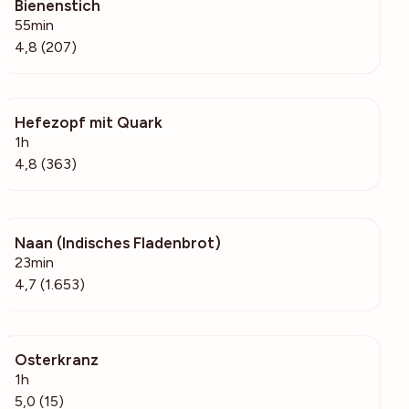
Bienenstich
6915
55min
4,8 (207)
Hefezopf mit Quark
118k
1h
4,8 (363)
Naan (Indisches Fladenbrot)
642k
23min
4,7 (1.653)
Osterkranz
317
1h
5,0 (15)