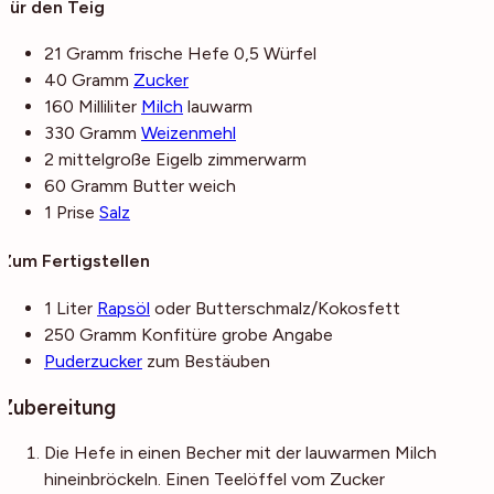
Für den Teig
21
Gramm
frische Hefe
0,5 Würfel
40
Gramm
Zucker
160
Milliliter
Milch
lauwarm
330
Gramm
Weizenmehl
2
mittelgroße
Eigelb
zimmerwarm
60
Gramm
Butter
weich
1
Prise
Salz
Zum Fertigstellen
1
Liter
Rapsöl
oder Butterschmalz/Kokosfett
250
Gramm
Konfitüre
grobe Angabe
Puderzucker
zum Bestäuben
Zubereitung
Die Hefe in einen Becher mit der lauwarmen Milch
hineinbröckeln. Einen Teelöffel vom Zucker