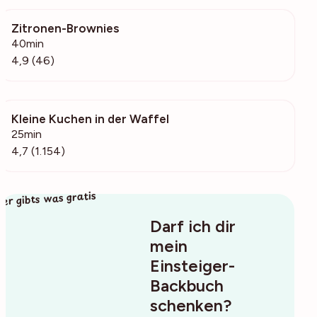
Zitronen-Brownies
6771
40min
4,9 (46)
Kleine Kuchen in der Waffel
69k
25min
4,7 (1.154)
ier gibts was gratis
Darf ich dir
mein
Einsteiger-
Backbuch
schenken?