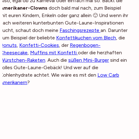
Also, egal ob zu Karneval oder einfach mal so: Backt die
Amerikaner-Clowns
doch bald mal nach, zum Beispiel
mit euren Kindern, Enkeln oder ganz allein 🙂 Und wenn ihr
nach weiteren kunterbunten Gute-Laune-Inspirationen
sucht, schaut doch meine
Faschingsrezepte
an. Darunter
zum Beispiel der beliebte
Konfettikuchen vom Blech
, die
Donuts
,
Konfetti-Cookies
, der
Regenbogen-
Cheesecake
,
Muffins mit Konfetti
oder die herzhaften
Würstchen-Raketen
. Auch die
süßen Mini-Burger
sind ein
tolles Gute-Laune-Gebäck! Und wer auf die
Kohlenhydrate achtet. Wie wäre es mit den
Low Carb
Amerikanern
?