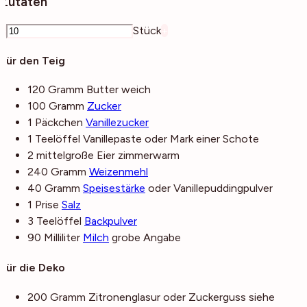
Zutaten
–
Stück
+
Für den Teig
120
Gramm
Butter
weich
100
Gramm
Zucker
1
Päckchen
Vanillezucker
1
Teelöffel
Vanillepaste
oder Mark einer Schote
2
mittelgroße
Eier
zimmerwarm
240
Gramm
Weizenmehl
40
Gramm
Speisestärke
oder Vanillepuddingpulver
1
Prise
Salz
3
Teelöffel
Backpulver
90
Milliliter
Milch
grobe Angabe
Für die Deko
200
Gramm
Zitronenglasur
oder Zuckerguss siehe