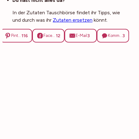
Du hast nicht alles da?
In der Zutaten Tauschbörse findet ihr Tipps, wie
und durch was ihr
Zutaten ersetzen
könnt.
116
12
3
3
Pinterest
Facebook
E-Mail
Kommentare