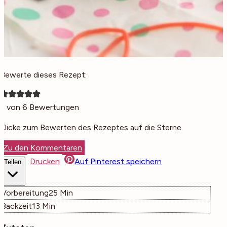
Bewerte dieses Rezept:
5
von
6
Bewertungen
Klicke zum Bewerten des Rezeptes auf die Sterne.
Zu den Kommentaren
Drucken
Auf Pinterest speichern
Teilen
Minuten
Vorbereitung
25
Min
Minuten
Backzeit
13
Min