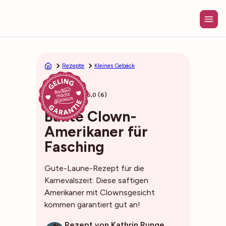
Zum
Inhalt
springen
Rezepte
Kleines Gebäck
38min
5,0 (6)
Bunte Clown-
Amerikaner für
Fasching
Gute-Laune-Rezept für die
Karnevalszeit: Diese saftigen
Amerikaner mit Clownsgesicht
kommen garantiert gut an!
Rezept von Kathrin Runge