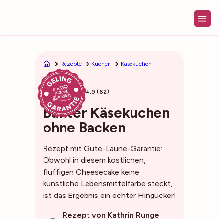
Zum
Inhalt
springen
Rezepte
Kuchen
Käsekuchen
40min
4,9 (62)
Bunter Käsekuchen
ohne Backen
Rezept mit Gute-Laune-Garantie:
Obwohl in diesem köstlichen,
fluffigen Cheesecake keine
künstliche Lebensmittelfarbe steckt,
ist das Ergebnis ein echter Hingucker!
Rezept von Kathrin Runge