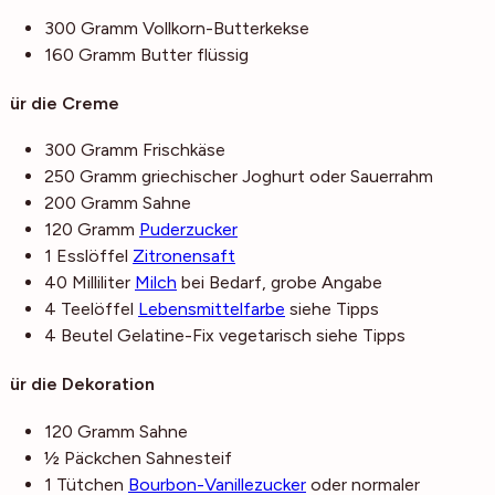
300
Gramm
Vollkorn-Butterkekse
160
Gramm
Butter
flüssig
Für die Creme
300
Gramm
Frischkäse
250
Gramm
griechischer Joghurt
oder Sauerrahm
200
Gramm
Sahne
120
Gramm
Puderzucker
1
Esslöffel
Zitronensaft
40
Milliliter
Milch
bei Bedarf, grobe Angabe
4
Teelöffel
Lebensmittelfarbe
siehe Tipps
4
Beutel
Gelatine-Fix
vegetarisch siehe Tipps
Für die Dekoration
120
Gramm
Sahne
½
Päckchen
Sahnesteif
1
Tütchen
Bourbon-Vanillezucker
oder normaler