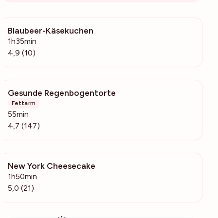
Blaubeer-Käsekuchen
336
1h35min
4,9 (10)
Gesunde Regenbogentorte
1267
Fettarm
55min
4,7 (147)
New York Cheesecake
737
1h50min
5,0 (21)