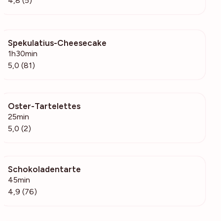
4,8 (5)
Spekulatius-Cheesecake
843
1h30min
5,0 (81)
Oster-Tartelettes
170
25min
5,0 (2)
Schokoladentarte
8612
45min
4,9 (76)