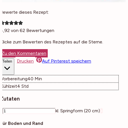
Bewerte dieses Rezept:
4,92
von
62
Bewertungen
Klicke zum Bewerten des Rezeptes auf die Sterne.
Zu den Kommentaren
Drucken
Auf Pinterest speichern
Teilen
Minuten
Vorbereitung
40
Min
Stunden
Kühlzeit
4
Std
Zutaten
–
kl. Springform (20 cm)
+
Für Boden und Rand