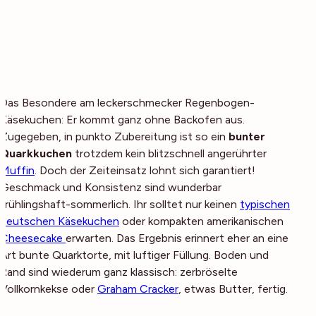
Das Besondere am leckerschmecker Regenbogen-
Käsekuchen: Er kommt ganz ohne Backofen aus.
Zugegeben, in punkto Zubereitung ist so ein
bunter
Quarkkuchen
trotzdem kein blitzschnell angerührter
Muffin
. Doch der Zeiteinsatz lohnt sich garantiert!
Geschmack und Konsistenz sind wunderbar
frühlingshaft-sommerlich. Ihr solltet nur keinen
typischen
deutschen Käsekuchen
oder kompakten amerikanischen
Cheesecake
erwarten. Das Ergebnis erinnert eher an eine
Art bunte Quarktorte, mit luftiger Füllung. Boden und
Rand sind wiederum ganz klassisch: zerbröselte
Vollkornkekse oder
Graham Cracker
, etwas Butter, fertig.