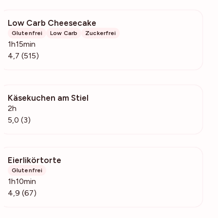
Low Carb Cheesecake
17.7k
Glutenfrei
Low Carb
Zuckerfrei
1h15min
4,7 (515)
Käsekuchen am Stiel
199
2h
5,0 (3)
Eierlikörtorte
20.9k
Glutenfrei
1h10min
4,9 (67)