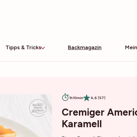
Tipps & Tricks
Backmagazin
Mein
1h10min
4,6 (57)
Cremiger Ameri
Karamell