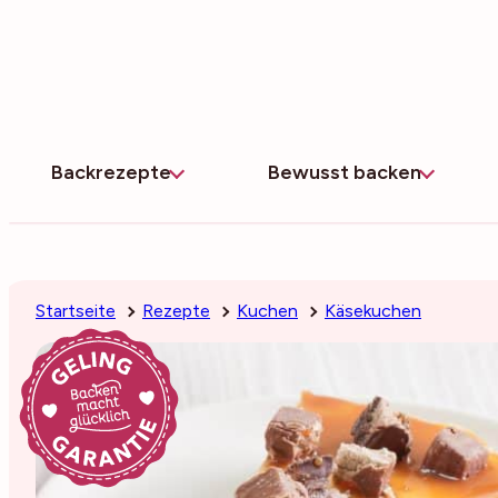
Zum
Inhalt
springen
Backrezepte
Bewusst backen
Startseite
Rezepte
Kuchen
Käsekuchen